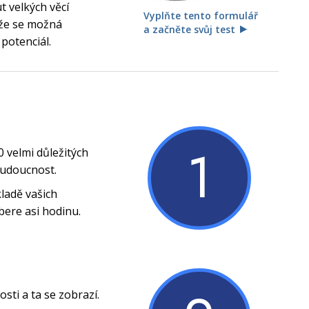
 velkých věcí
Vyplňte tento formulář
, že se možná
a začněte svůj test
 potenciál.
1
0 velmi důležitých
budoucnost.
ladě vašich
bere asi hodinu.
ti a ta se zobrazí.