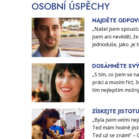
OSOBNÍ
ÚSPĚCHY
NAJDĚTE ODPOV
„Našel jsem spoustu
jsem ani nevěděl, že 
jednoduše, jako ‚je 
DOSÁHNĚTE SVÝ
„S tím, co jsem se n
práci a musím říct, ž
tím nejlepším možn
ZÍSKEJTE JISTOT
„Byla jsem velmi nej
Teď mám hodně jisto
Teď už se znám!“ – 