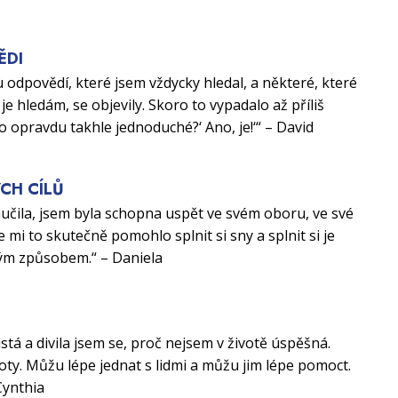
ĚDI
 odpovědí, které jsem vždycky hledal, a některé, které
je hledám, se objevily. Skoro to vypadalo až příliš
to opravdu takhle jednoduché?‘ Ano, je!‘“ – David
CH CÍLŮ
aučila, jsem byla schopna uspět ve svém oboru, ve své
e mi to skutečně pomohlo splnit si sny a splnit si je
ým způsobem.“ – Daniela
U
istá a divila jsem se, proč nejsem v životě úspěšná.
ty. Můžu lépe jednat s lidmi a můžu jim lépe pomoct.
Cynthia