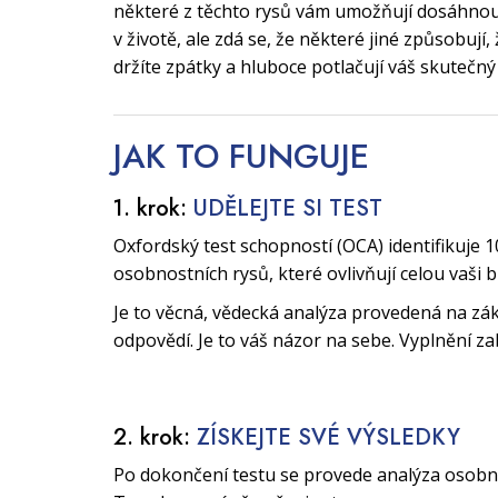
některé z těchto rysů vám umožňují dosáhnout
v životě, ale zdá se, že některé jiné způsobují
držíte zpátky a hluboce potlačují váš skutečný
JAK TO
FUNGUJE
1. krok:
UDĚLEJTE SI TEST
Oxfordský test schopností (OCA) identifikuje 1
osobnostních rysů, které ovlivňují celou vaši 
Je to věcná, vědecká analýza provedená na zák
odpovědí. Je to váš názor na sebe. Vyplnění za
2. krok:
ZÍSKEJTE SVÉ VÝSLEDKY
Po dokončení testu se provede analýza osobnos