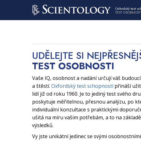
Oxfordský test sc
TEST OSOBNOST
UDĚLEJTE SI NEJPŘESNĚJ
TEST OSOBNOSTI
Vaše IQ, osobnost a nadání určují váš budouc
a štěstí.
Oxfordský test schopností
přináší uži
lidí již od roku 1960. Je to jediný test svého dr
poskytuje měřitelnou, přesnou analýzu, po kt
individuální konzultace s praktickými doporuče
ušitá na míru vašim potřebám, a to na základě
výsledků.
Vy jste unikátní jedinec se svými osobnostními