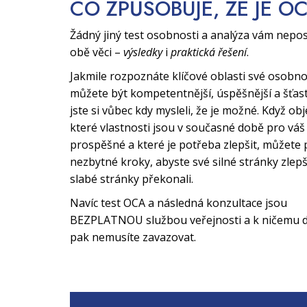
CO ZPŮSOBUJE, ŽE JE O
Žádný jiný test osobnosti a analýza vám nepo
obě věci –
výsledky
i
praktická řešení
.
Jakmile rozpoznáte klíčové oblasti své osobno
můžete být kompetentnější, úspěšnější a šťast
jste si vůbec kdy mysleli, že je možné. Když obj
které vlastnosti jsou v současné době pro váš 
prospěšné a které je potřeba zlepšit, můžete 
nezbytné kroky, abyste své silné stránky zlepši
slabé stránky překonali.
Navíc test OCA a následná konzultace jsou
BEZPLATNOU službou veřejnosti a k ničemu d
pak nemusíte zavazovat.