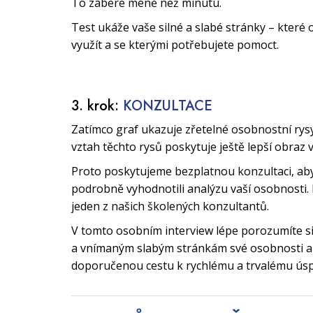
To zabere méně než minutu.
Test ukáže vaše silné a slabé stránky – které 
využít a se kterými potřebujete pomoct.
3. krok:
KONZULTACE
Zatímco graf ukazuje zřetelné osobnostní rys
vztah těchto rysů poskytuje ještě lepší obraz 
Proto poskytujeme bezplatnou konzultaci, a
podrobně vyhodnotili analýzu vaší osobnosti. 
jeden z našich školených konzultantů.
V tomto osobním interview lépe porozumíte 
a vnímaným slabým stránkám své osobnosti a 
doporučenou cestu k rychlému a trvalému ús