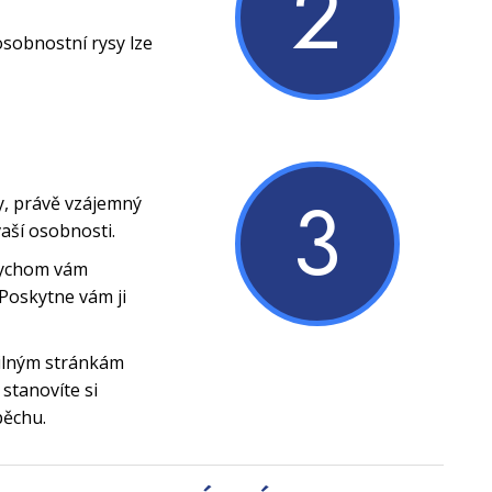
2
osobnostní rysy lze
3
y, právě vzájemný
vaší osobnosti.
bychom vám
Poskytne vám ji
silným stránkám
stanovíte si
pěchu.