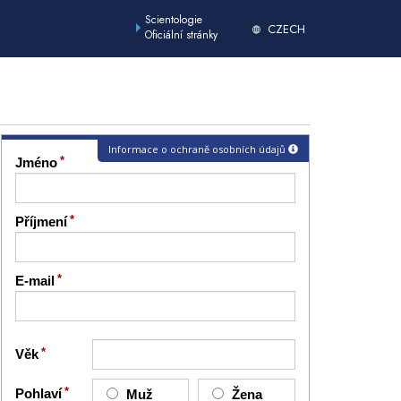
Scientologie
CZECH
Oficiální stránky
Informace o ochraně osobních údajů
Jméno
Příjmení
E-mail
Věk
Pohlaví
Muž
Žena