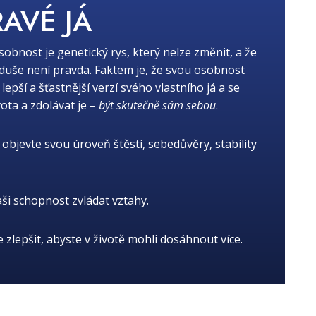
RAVÉ JÁ
osobnost je genetický rys, který nelze změnit, a že
oduše není pravda. Faktem je, že svou osobnost
ší a šťastnější verzí svého vlastního já a se
ota a zdolávat je –
být skutečně sám sebou
.
objevte svou úroveň štěstí, sebedůvěry, stability
aši schopnost zvládat vztahy.
je zlepšit, abyste v životě mohli dosáhnout více.