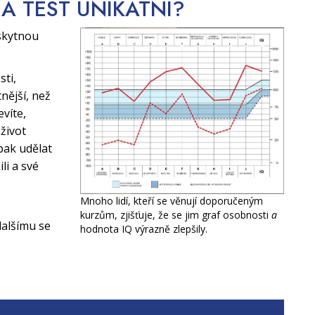
CA TEST
UNIKÁTNÍ?
skytnou
sti,
nější, než
evíte,
život
pak udělat
li a své
Mnoho lidí, kteří se věnují doporučeným
kurzům, zjišťuje, že se jim graf osobnosti
a
alšímu se
hodnota IQ výrazně zlepšily.