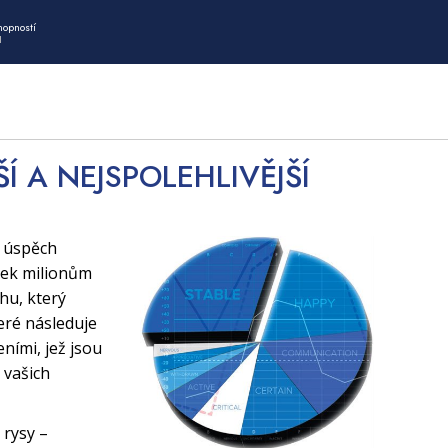
hopností
I
ŠÍ A NEJSPOLEHLIVĚJŠÍ
í úspěch
tek milionům
uhu, který
eré následuje
ními, jež jsou
 vašich
 rysy –