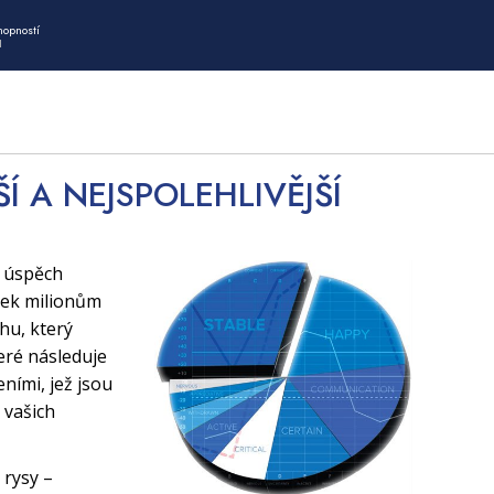
hopností
I
ŠÍ A NEJSPOLEHLIVĚJŠÍ
í úspěch
tek milionům
uhu, který
eré následuje
ními, jež jsou
 vašich
 rysy –