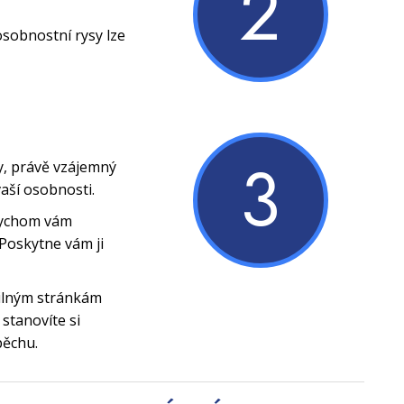
2
osobnostní rysy lze
3
y, právě vzájemný
vaší osobnosti.
bychom vám
Poskytne vám ji
silným stránkám
stanovíte si
pěchu.