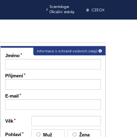
Scientologie
CZECH
Oficiální stránky
Informace o ochraně osobních údajů
Jméno
Příjmení
E-mail
Věk
Pohlaví
Muž
Žena