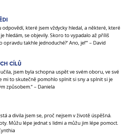
ĚDI
 odpovědí, které jsem vždycky hledal, a některé, které
je hledám, se objevily. Skoro to vypadalo až příliš
to opravdu takhle jednoduché?‘ Ano, je!‘“ – David
CH CÍLŮ
aučila, jsem byla schopna uspět ve svém oboru, ve své
e mi to skutečně pomohlo splnit si sny a splnit si je
ým způsobem.“ – Daniela
U
istá a divila jsem se, proč nejsem v životě úspěšná.
ty. Můžu lépe jednat s lidmi a můžu jim lépe pomoct.
Cynthia