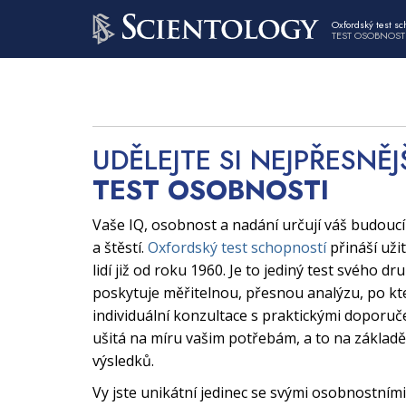
Oxfordský test sc
TEST OSOBNOST
UDĚLEJTE SI NEJPŘESNĚJ
TEST OSOBNOSTI
Vaše IQ, osobnost a nadání určují váš budouc
a štěstí.
Oxfordský test schopností
přináší uži
lidí již od roku 1960. Je to jediný test svého dr
poskytuje měřitelnou, přesnou analýzu, po kt
individuální konzultace s praktickými doporuče
ušitá na míru vašim potřebám, a to na základě
výsledků.
Vy jste unikátní jedinec se svými osobnostními