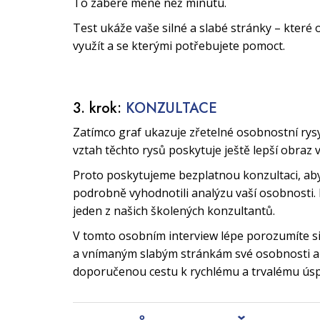
To zabere méně než minutu.
Test ukáže vaše silné a slabé stránky – které 
využít a se kterými potřebujete pomoct.
3. krok:
KONZULTACE
Zatímco graf ukazuje zřetelné osobnostní rys
vztah těchto rysů poskytuje ještě lepší obraz 
Proto poskytujeme bezplatnou konzultaci, a
podrobně vyhodnotili analýzu vaší osobnosti. 
jeden z našich školených konzultantů.
V tomto osobním interview lépe porozumíte 
a vnímaným slabým stránkám své osobnosti a 
doporučenou cestu k rychlému a trvalému ús