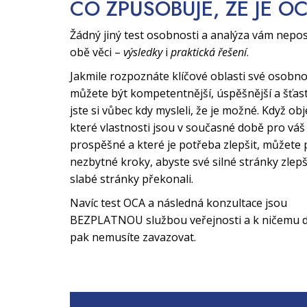
CO ZPŮSOBUJE, ŽE JE O
Žádný jiný test osobnosti a analýza vám nepo
obě věci –
výsledky
i
praktická řešení
.
Jakmile rozpoznáte klíčové oblasti své osobno
můžete být kompetentnější, úspěšnější a šťast
jste si vůbec kdy mysleli, že je možné. Když obj
které vlastnosti jsou v současné době pro váš 
prospěšné a které je potřeba zlepšit, můžete 
nezbytné kroky, abyste své silné stránky zlepši
slabé stránky překonali.
Navíc test OCA a následná konzultace jsou
BEZPLATNOU službou veřejnosti a k ničemu d
pak nemusíte zavazovat.