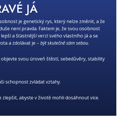
RAVÉ JÁ
osobnost je genetický rys, který nelze změnit, a že
oduše není pravda. Faktem je, že svou osobnost
ší a šťastnější verzí svého vlastního já a se
ota a zdolávat je –
být skutečně sám sebou
.
objevte svou úroveň štěstí, sebedůvěry, stability
aši schopnost zvládat vztahy.
je zlepšit, abyste v životě mohli dosáhnout více.