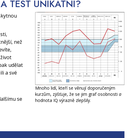
CA TEST
UNIKÁTNÍ?
skytnou
sti,
nější, než
evíte,
život
pak udělat
li a své
Mnoho lidí, kteří se věnují doporučeným
kurzům, zjišťuje, že se jim graf osobnosti
a
alšímu se
hodnota IQ výrazně zlepšily.