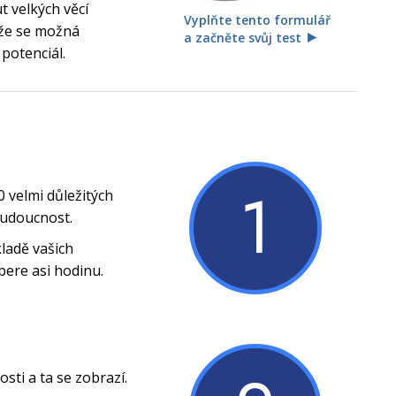
 velkých věcí
Vyplňte tento formulář
, že se možná
a začněte svůj test
 potenciál.
1
0 velmi důležitých
budoucnost.
ladě vašich
bere asi hodinu.
ti a ta se zobrazí.