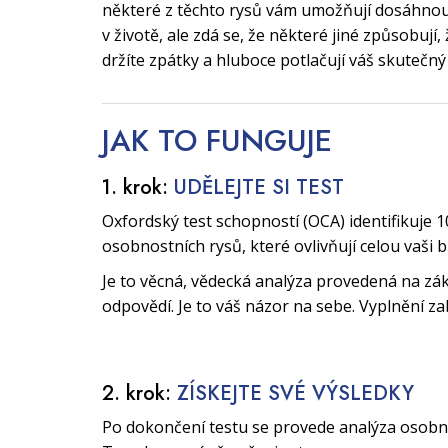
některé z těchto rysů vám umožňují dosáhnout
v životě, ale zdá se, že některé jiné způsobují
držíte zpátky a hluboce potlačují váš skutečný
JAK TO
FUNGUJE
1. krok:
UDĚLEJTE SI TEST
Oxfordský test schopností (OCA) identifikuje 1
osobnostních rysů, které ovlivňují celou vaši 
Je to věcná, vědecká analýza provedená na zák
odpovědí. Je to váš názor na sebe. Vyplnění za
2. krok:
ZÍSKEJTE SVÉ VÝSLEDKY
Po dokončení testu se provede analýza osobnos