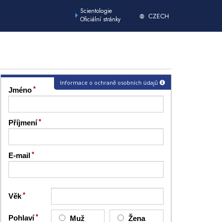
Scientologie
CZECH
Oficiální stránky
Informace o ochraně osobních údajů
Jméno
Příjmení
E-mail
Věk
Pohlaví
Muž
Žena