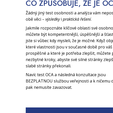
CO ZPŮSOBUJE, ŽE JE O
Žádný jiný test osobnosti a analýza vám nepo
obě věci –
výsledky
i
praktická řešení
.
Jakmile rozpoznáte klíčové oblasti své osobno
můžete být kompetentnější, úspěšnější a šťast
jste si vůbec kdy mysleli, že je možné. Když obj
které vlastnosti jsou v současné době pro váš 
prospěšné a které je potřeba zlepšit, můžete 
nezbytné kroky, abyste své silné stránky zlepši
slabé stránky překonali.
Navíc test OCA a následná konzultace jsou
BEZPLATNOU službou veřejnosti a k ničemu d
pak nemusíte zavazovat.