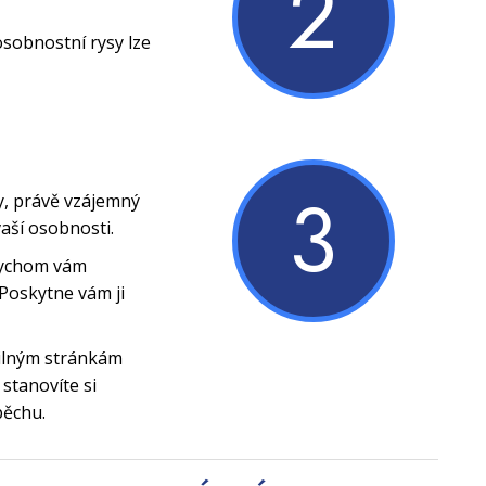
2
osobnostní rysy lze
3
y, právě vzájemný
vaší osobnosti.
bychom vám
Poskytne vám ji
silným stránkám
stanovíte si
pěchu.