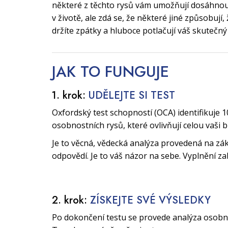
některé z těchto rysů vám umožňují dosáhnout
v životě, ale zdá se, že některé jiné způsobují
držíte zpátky a hluboce potlačují váš skutečný
JAK TO
FUNGUJE
1. krok:
UDĚLEJTE SI TEST
Oxfordský test schopností (OCA) identifikuje 1
osobnostních rysů, které ovlivňují celou vaši 
Je to věcná, vědecká analýza provedená na zák
odpovědí. Je to váš názor na sebe. Vyplnění za
2. krok:
ZÍSKEJTE SVÉ VÝSLEDKY
Po dokončení testu se provede analýza osobnos