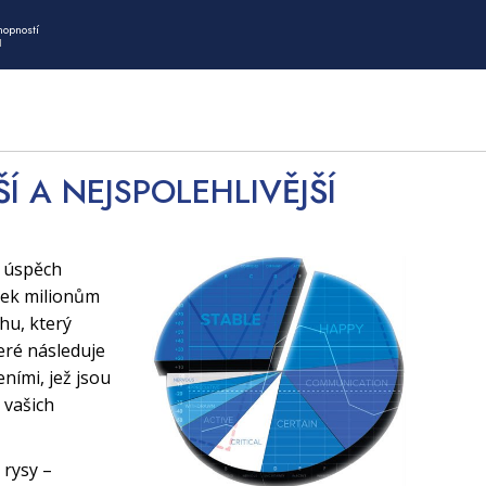
hopností
I
ŠÍ A NEJSPOLEHLIVĚJŠÍ
í úspěch
tek milionům
uhu, který
eré následuje
ními, jež jsou
 vašich
 rysy –