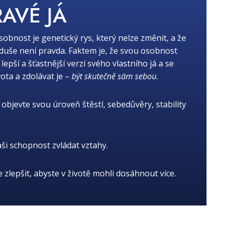
RAVÉ JÁ
osobnost je genetický rys, který nelze změnit, a že
oduše není pravda. Faktem je, že svou osobnost
ší a šťastnější verzí svého vlastního já a se
ota a zdolávat je –
být skutečně sám sebou
.
objevte svou úroveň štěstí, sebedůvěry, stability
aši schopnost zvládat vztahy.
je zlepšit, abyste v životě mohli dosáhnout více.