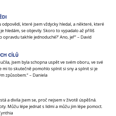
ĚDI
 odpovědí, které jsem vždycky hledal, a některé, které
je hledám, se objevily. Skoro to vypadalo až příliš
to opravdu takhle jednoduché?‘ Ano, je!‘“ – David
CH CÍLŮ
aučila, jsem byla schopna uspět ve svém oboru, ve své
e mi to skutečně pomohlo splnit si sny a splnit si je
ým způsobem.“ – Daniela
U
istá a divila jsem se, proč nejsem v životě úspěšná.
ty. Můžu lépe jednat s lidmi a můžu jim lépe pomoct.
Cynthia