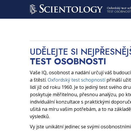
Oxfordský test sc
TEST OSOBNOST
UDĚLEJTE SI NEJPŘESNĚJ
TEST OSOBNOSTI
Vaše IQ, osobnost a nadání určují váš budouc
a štěstí.
Oxfordský test schopností
přináší uži
lidí již od roku 1960. Je to jediný test svého dr
poskytuje měřitelnou, přesnou analýzu, po kt
individuální konzultace s praktickými doporuče
ušitá na míru vašim potřebám, a to na základě
výsledků.
Vy jste unikátní jedinec se svými osobnostními