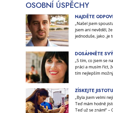
OSOBNÍ
ÚSPĚCHY
NAJDĚTE ODPOV
„Našel jsem spoustu
jsem ani nevěděl, že 
jednoduše, jako ‚je 
DOSÁHNĚTE SVÝ
„S tím, co jsem se n
práci a musím říct, ž
tím nejlepším možn
ZÍSKEJTE JISTOT
„Byla jsem velmi nej
Teď mám hodně jisto
Teď už se znám!“ – 