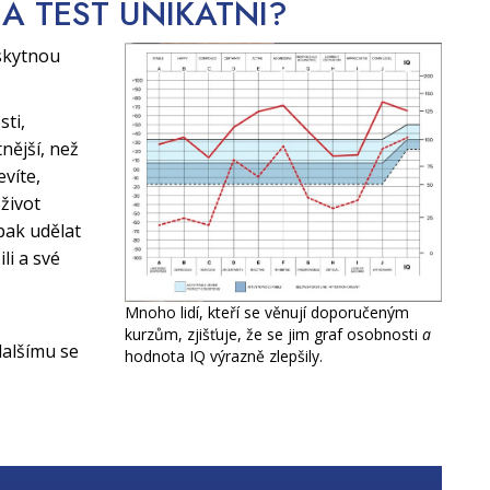
CA TEST
UNIKÁTNÍ?
skytnou
sti,
nější, než
evíte,
život
pak udělat
li a své
Mnoho lidí, kteří se věnují doporučeným
kurzům, zjišťuje, že se jim graf osobnosti
a
alšímu se
hodnota IQ výrazně zlepšily.