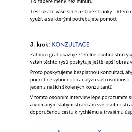
To zabere méně než minutu.
Test ukáže vaše silné a slabé stránky – které 
využít a se kterými potřebujete pomoct.
3. krok:
KONZULTACE
Zatímco graf ukazuje zřetelné osobnostní rys
vztah těchto rysů poskytuje ještě lepší obraz 
Proto poskytujeme bezplatnou konzultaci, a
podrobně vyhodnotili analýzu vaší osobnosti. 
jeden z našich školených konzultantů.
V tomto osobním interview lépe porozumíte 
a vnímaným slabým stránkám své osobnosti a 
doporučenou cestu k rychlému a trvalému ús