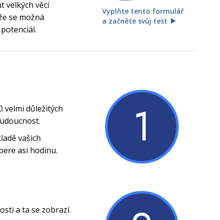
 velkých věcí
Vyplňte tento formulář
, že se možná
a začněte svůj test
 potenciál.
1
0 velmi důležitých
budoucnost.
ladě vašich
bere asi hodinu.
ti a ta se zobrazí.