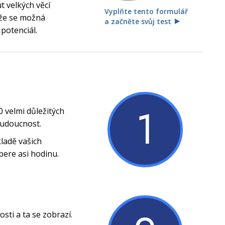
 velkých věcí
Vyplňte tento formulář
, že se možná
a začněte svůj test
 potenciál.
1
0 velmi důležitých
budoucnost.
ladě vašich
bere asi hodinu.
ti a ta se zobrazí.