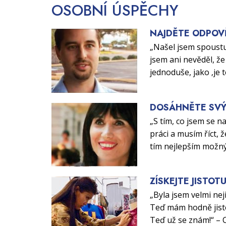
OSOBNÍ
ÚSPĚCHY
NAJDĚTE ODPOV
„Našel jsem spoustu
jsem ani nevěděl, že 
jednoduše, jako ‚je 
DOSÁHNĚTE SVÝ
„S tím, co jsem se n
práci a musím říct, ž
tím nejlepším možn
ZÍSKEJTE JISTOT
„Byla jsem velmi nej
Teď mám hodně jisto
Teď už se znám!“ – 