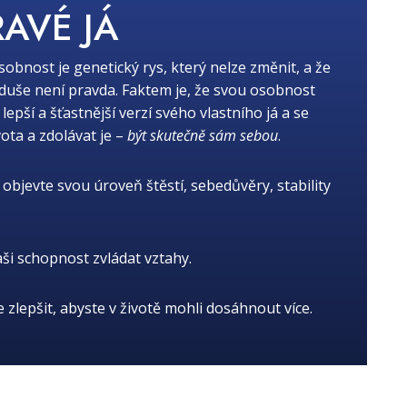
RAVÉ JÁ
osobnost je genetický rys, který nelze změnit, a že
oduše není pravda. Faktem je, že svou osobnost
ší a šťastnější verzí svého vlastního já a se
ota a zdolávat je –
být skutečně sám sebou
.
objevte svou úroveň štěstí, sebedůvěry, stability
aši schopnost zvládat vztahy.
je zlepšit, abyste v životě mohli dosáhnout více.