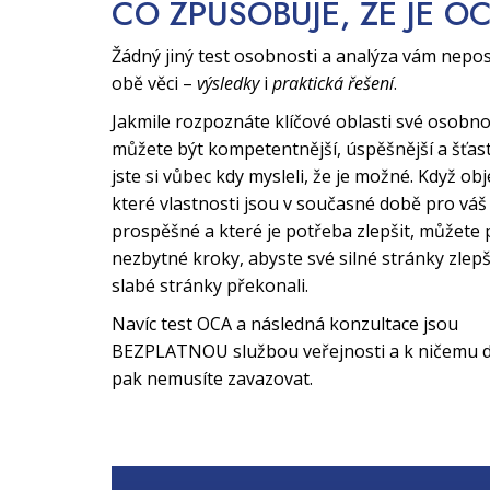
CO ZPŮSOBUJE, ŽE JE O
Žádný jiný test osobnosti a analýza vám nepo
obě věci –
výsledky
i
praktická řešení
.
Jakmile rozpoznáte klíčové oblasti své osobno
můžete být kompetentnější, úspěšnější a šťast
jste si vůbec kdy mysleli, že je možné. Když obj
které vlastnosti jsou v současné době pro váš 
prospěšné a které je potřeba zlepšit, můžete 
nezbytné kroky, abyste své silné stránky zlepši
slabé stránky překonali.
Navíc test OCA a následná konzultace jsou
BEZPLATNOU službou veřejnosti a k ničemu d
pak nemusíte zavazovat.