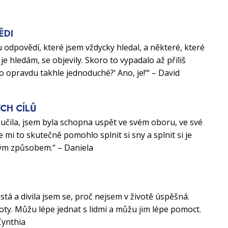
ĚDI
 odpovědí, které jsem vždycky hledal, a některé, které
je hledám, se objevily. Skoro to vypadalo až příliš
to opravdu takhle jednoduché?‘ Ano, je!‘“ – David
CH CÍLŮ
aučila, jsem byla schopna uspět ve svém oboru, ve své
e mi to skutečně pomohlo splnit si sny a splnit si je
ým způsobem.“ – Daniela
U
istá a divila jsem se, proč nejsem v životě úspěšná.
ty. Můžu lépe jednat s lidmi a můžu jim lépe pomoct.
Cynthia