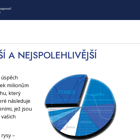
hopností
I
ŠÍ A NEJSPOLEHLIVĚJŠÍ
í úspěch
tek milionům
uhu, který
eré následuje
ními, jež jsou
 vašich
 rysy –