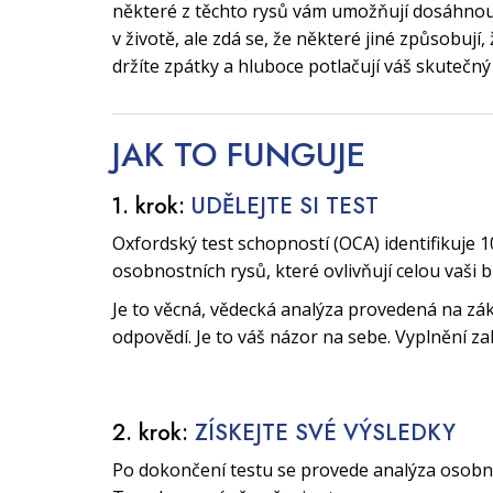
některé z těchto rysů vám umožňují dosáhnout
v životě, ale zdá se, že některé jiné způsobují
držíte zpátky a hluboce potlačují váš skutečný
JAK TO
FUNGUJE
1. krok:
UDĚLEJTE SI TEST
Oxfordský test schopností (OCA) identifikuje 1
osobnostních rysů, které ovlivňují celou vaši 
Je to věcná, vědecká analýza provedená na zák
odpovědí. Je to váš názor na sebe. Vyplnění za
2. krok:
ZÍSKEJTE SVÉ VÝSLEDKY
Po dokončení testu se provede analýza osobnos