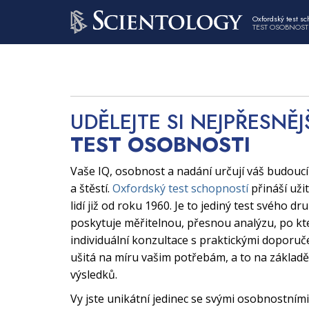
Oxfordský test sc
TEST OSOBNOST
UDĚLEJTE SI NEJPŘESNĚJ
TEST OSOBNOSTI
Vaše IQ, osobnost a nadání určují váš budouc
a štěstí.
Oxfordský test schopností
přináší uži
lidí již od roku 1960. Je to jediný test svého dr
poskytuje měřitelnou, přesnou analýzu, po kt
individuální konzultace s praktickými doporuče
ušitá na míru vašim potřebám, a to na základě
výsledků.
Vy jste unikátní jedinec se svými osobnostními