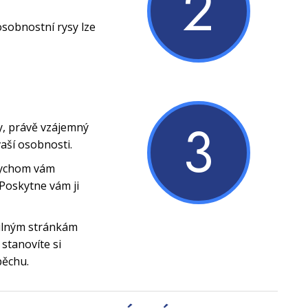
2
osobnostní rysy lze
3
y, právě vzájemný
vaší osobnosti.
bychom vám
Poskytne vám ji
silným stránkám
stanovíte si
pěchu.