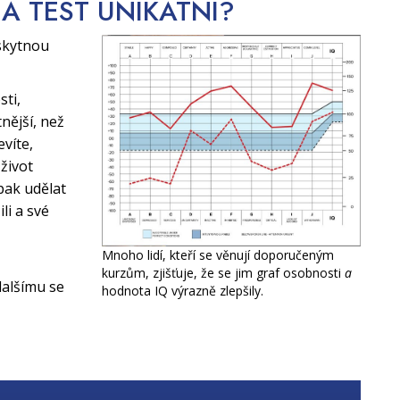
CA TEST
UNIKÁTNÍ?
skytnou
sti,
nější, než
evíte,
život
pak udělat
li a své
Mnoho lidí, kteří se věnují doporučeným
kurzům, zjišťuje, že se jim graf osobnosti
a
alšímu se
hodnota IQ výrazně zlepšily.