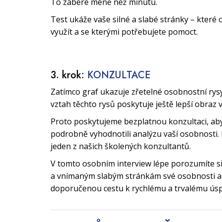
To zabere méně než minutu.
Test ukáže vaše silné a slabé stránky – které 
využít a se kterými potřebujete pomoct.
3. krok:
KONZULTACE
Zatímco graf ukazuje zřetelné osobnostní rys
vztah těchto rysů poskytuje ještě lepší obraz 
Proto poskytujeme bezplatnou konzultaci, a
podrobně vyhodnotili analýzu vaší osobnosti. 
jeden z našich školených konzultantů.
V tomto osobním interview lépe porozumíte 
a vnímaným slabým stránkám své osobnosti a 
doporučenou cestu k rychlému a trvalému ús