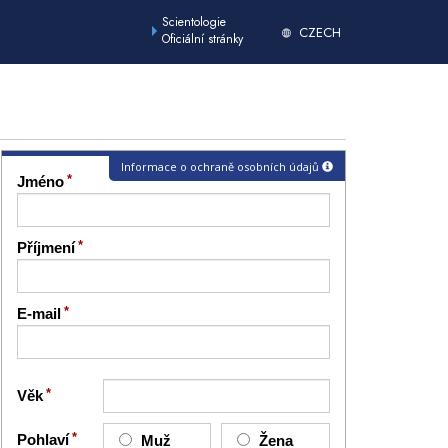
Scientologie
CZECH
Oficiální stránky
Informace o ochraně osobních údajů
Jméno
Příjmení
E-mail
Věk
Pohlaví
Muž
Žena