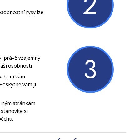
2
osobnostní rysy lze
3
y, právě vzájemný
vaší osobnosti.
bychom vám
Poskytne vám ji
silným stránkám
stanovíte si
pěchu.