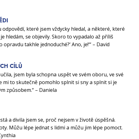
ĚDI
 odpovědí, které jsem vždycky hledal, a některé, které
je hledám, se objevily. Skoro to vypadalo až příliš
to opravdu takhle jednoduché?‘ Ano, je!‘“ – David
CH CÍLŮ
aučila, jsem byla schopna uspět ve svém oboru, ve své
e mi to skutečně pomohlo splnit si sny a splnit si je
ým způsobem.“ – Daniela
U
istá a divila jsem se, proč nejsem v životě úspěšná.
ty. Můžu lépe jednat s lidmi a můžu jim lépe pomoct.
Cynthia