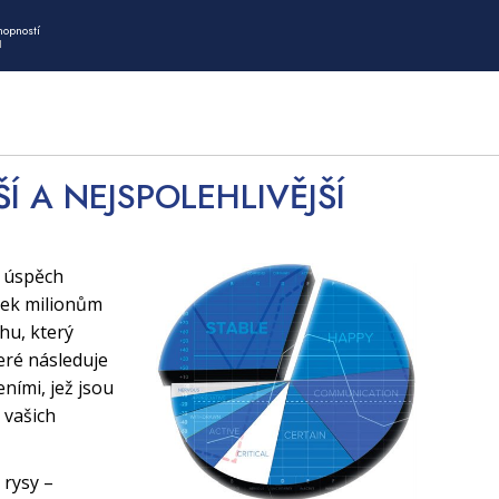
hopností
I
ŠÍ A NEJSPOLEHLIVĚJŠÍ
í úspěch
tek milionům
uhu, který
eré následuje
ními, jež jsou
 vašich
 rysy –