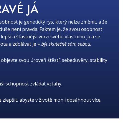
RAVÉ JÁ
osobnost je genetický rys, který nelze změnit, a že
oduše není pravda. Faktem je, že svou osobnost
ší a šťastnější verzí svého vlastního já a se
ota a zdolávat je –
být skutečně sám sebou
.
objevte svou úroveň štěstí, sebedůvěry, stability
aši schopnost zvládat vztahy.
je zlepšit, abyste v životě mohli dosáhnout více.