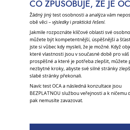
CO ZPŮSOBUJE, ŽE JE O
Žádný jiný test osobnosti a analýza vám nepo
obě věci –
výsledky
i
praktická řešení
.
Jakmile rozpoznáte klíčové oblasti své osobno
můžete být kompetentnější, úspěšnější a šťast
jste si vůbec kdy mysleli, že je možné. Když obj
které vlastnosti jsou v současné době pro váš 
prospěšné a které je potřeba zlepšit, můžete 
nezbytné kroky, abyste své silné stránky zlepši
slabé stránky překonali.
Navíc test OCA a následná konzultace jsou
BEZPLATNOU službou veřejnosti a k ničemu d
pak nemusíte zavazovat.