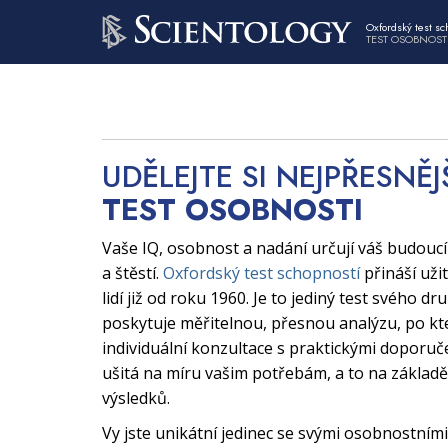
Oxfordský test sc
TEST OSOBNOST
UDĚLEJTE SI NEJPŘESNĚJ
TEST OSOBNOSTI
Vaše IQ, osobnost a nadání určují váš budouc
a štěstí.
Oxfordský test schopností
přináší uži
lidí již od roku 1960. Je to jediný test svého dr
poskytuje měřitelnou, přesnou analýzu, po kt
individuální konzultace s praktickými doporuče
ušitá na míru vašim potřebám, a to na základě
výsledků.
Vy jste unikátní jedinec se svými osobnostními