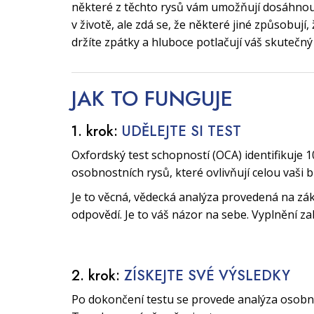
některé z těchto rysů vám umožňují dosáhnout
v životě, ale zdá se, že některé jiné způsobují
držíte zpátky a hluboce potlačují váš skutečný
JAK TO
FUNGUJE
1. krok:
UDĚLEJTE SI TEST
Oxfordský test schopností (OCA) identifikuje 1
osobnostních rysů, které ovlivňují celou vaši 
Je to věcná, vědecká analýza provedená na zák
odpovědí. Je to váš názor na sebe. Vyplnění za
2. krok:
ZÍSKEJTE SVÉ VÝSLEDKY
Po dokončení testu se provede analýza osobnos