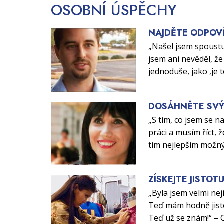
OSOBNÍ
ÚSPĚCHY
NAJDĚTE ODPOV
„Našel jsem spoustu
jsem ani nevěděl, že 
jednoduše, jako ‚je 
DOSÁHNĚTE SVÝ
„S tím, co jsem se n
práci a musím říct, ž
tím nejlepším možn
ZÍSKEJTE JISTOT
„Byla jsem velmi nej
Teď mám hodně jisto
Teď už se znám!“ – 