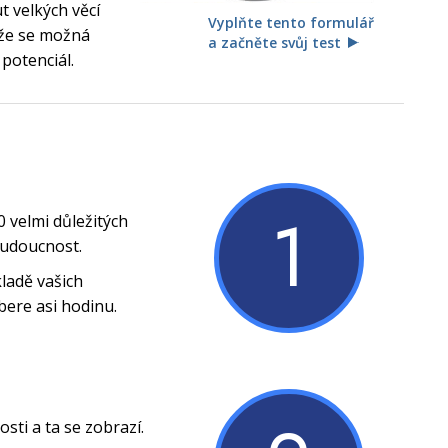
 velkých věcí
Vyplňte tento formulář
, že se možná
a začněte svůj test
 potenciál.
1
0 velmi důležitých
budoucnost.
ladě vašich
bere asi hodinu.
ti a ta se zobrazí.