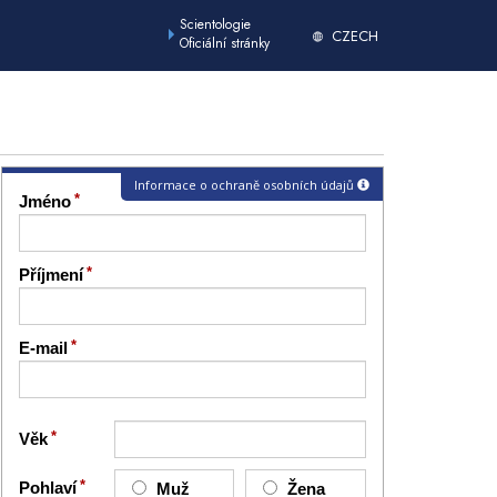
Scientologie
CZECH
Oficiální stránky
Informace o ochraně osobních údajů
Jméno
Příjmení
E-mail
Věk
Pohlaví
Muž
Žena