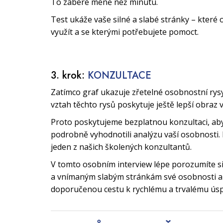
To zabere méně než minutu.
Test ukáže vaše silné a slabé stránky – které 
využít a se kterými potřebujete pomoct.
3. krok:
KONZULTACE
Zatímco graf ukazuje zřetelné osobnostní rys
vztah těchto rysů poskytuje ještě lepší obraz 
Proto poskytujeme bezplatnou konzultaci, a
podrobně vyhodnotili analýzu vaší osobnosti. 
jeden z našich školených konzultantů.
V tomto osobním interview lépe porozumíte 
a vnímaným slabým stránkám své osobnosti a 
doporučenou cestu k rychlému a trvalému ús