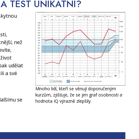
CA TEST
UNIKÁTNÍ?
skytnou
sti,
nější, než
evíte,
život
pak udělat
li a své
Mnoho lidí, kteří se věnují doporučeným
kurzům, zjišťuje, že se jim graf osobnosti
a
alšímu se
hodnota IQ výrazně zlepšily.