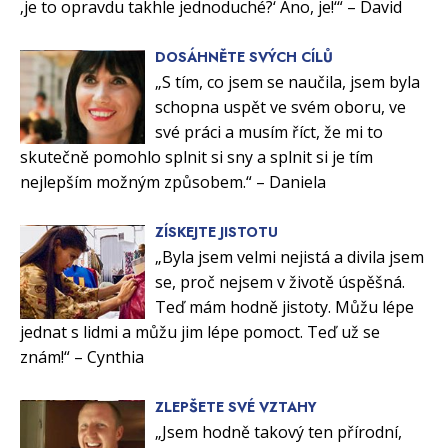
‚je to opravdu takhle jednoduché?‘ Ano, je!‘“ – David
DOSÁHNĚTE SVÝCH CÍLŮ
„S tím, co jsem se naučila, jsem byla
schopna uspět ve svém oboru, ve
své práci a musím říct, že mi to
skutečně pomohlo splnit si sny a splnit si je tím
nejlepším možným způsobem.“ – Daniela
ZÍSKEJTE JISTOTU
„Byla jsem velmi nejistá a divila jsem
se, proč nejsem v životě úspěšná.
Teď mám hodně jistoty. Můžu lépe
jednat s lidmi a můžu jim lépe pomoct. Teď už se
znám!“ – Cynthia
ZLEPŠETE SVÉ VZTAHY
„Jsem hodně takový ten přírodní,