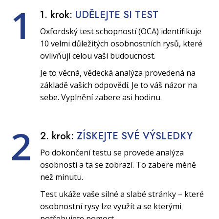
1
1. krok:
UDĚLEJTE SI TEST
Oxfordský test schopností (OCA) identifikuje
10 velmi důležitých osobnostních rysů, které
ovlivňují celou vaši budoucnost.
Je to věcná, vědecká analýza provedená na
základě vašich odpovědí. Je to váš názor na
sebe. Vyplnění zabere asi hodinu.
2
2. krok:
ZÍSKEJTE SVÉ VÝSLEDKY
Po dokončení testu se provede analýza
osobnosti a ta se zobrazí. To zabere méně
než minutu.
Test ukáže vaše silné a slabé stránky – které
osobnostní rysy lze využít a se kterými
potřebujete pomoct.