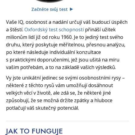
Začněte svůj test
Vaše IQ, osobnost a nadání určují váš budoucí úspěch
a štěstí.
Oxfordský test schopností
přináší užitek
milionům lidí již od roku 1960. Je to jediný test svého
druhu, který poskytuje měřitelnou, přesnou analýzu,
po které následuje individuální konzultace
s praktickými doporučeními, jež jsou ušitá na míru
vašim potřebám, a to na základě vašich výsledků.
Vy jste unikátní jedinec se svými osobnostními rysy –
některé z těchto rysů vám umožňují dosáhnout
velkých věcí v životě, ale zdá se, že některé jiné
způsobují, že se možná držíte zpátky a hluboce
potlačují váš skutečný potenciál.
JAK TO
FUNGUJE