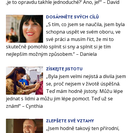
‚je to opravdu takhle jednoduché?‘ Ano, je!‘“ – David
DOSÁHNĚTE SVÝCH CÍLŮ
„S tím, co jsem se naučila, jsem byla
schopna uspět ve svém oboru, ve
své práci a musím říct, že mi to
skutečně pomohlo splnit si sny a splnit si je tím
nejlepším možným způsobem.“ – Daniela
ZÍSKEJTE JISTOTU
„Byla jsem velmi nejistá a divila jsem
se, proč nejsem v životě úspěšná.
Teď mám hodně jistoty. Můžu lépe
jednat s lidmi a můžu jim lépe pomoct. Teď už se
znám!“ – Cynthia
ZLEPŠETE SVÉ VZTAHY
„Jsem hodně takový ten přírodní,