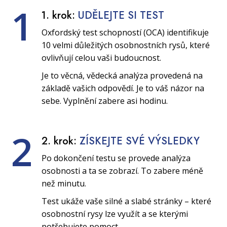
1
1. krok:
UDĚLEJTE SI TEST
Oxfordský test schopností (OCA) identifikuje
10 velmi důležitých osobnostních rysů, které
ovlivňují celou vaši budoucnost.
Je to věcná, vědecká analýza provedená na
základě vašich odpovědí. Je to váš názor na
sebe. Vyplnění zabere asi hodinu.
2
2. krok:
ZÍSKEJTE SVÉ VÝSLEDKY
Po dokončení testu se provede analýza
osobnosti a ta se zobrazí. To zabere méně
než minutu.
Test ukáže vaše silné a slabé stránky – které
osobnostní rysy lze využít a se kterými
potřebujete pomoct.