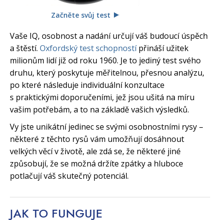
Začněte svůj test
Vaše IQ, osobnost a nadání určují váš budoucí úspěch
a štěstí.
Oxfordský test schopností
přináší užitek
milionům lidí již od roku 1960. Je to jediný test svého
druhu, který poskytuje měřitelnou, přesnou analýzu,
po které následuje individuální konzultace
s praktickými doporučeními, jež jsou ušitá na míru
vašim potřebám, a to na základě vašich výsledků.
Vy jste unikátní jedinec se svými osobnostními rysy –
některé z těchto rysů vám umožňují dosáhnout
velkých věcí v životě, ale zdá se, že některé jiné
způsobují, že se možná držíte zpátky a hluboce
potlačují váš skutečný potenciál.
JAK TO
FUNGUJE