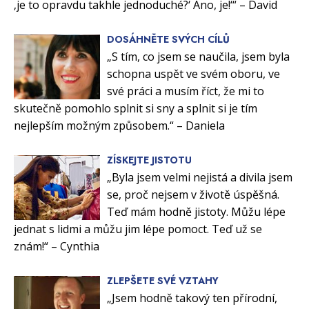
‚je to opravdu takhle jednoduché?‘ Ano, je!‘“ – David
DOSÁHNĚTE SVÝCH CÍLŮ
„S tím, co jsem se naučila, jsem byla
schopna uspět ve svém oboru, ve
své práci a musím říct, že mi to
skutečně pomohlo splnit si sny a splnit si je tím
nejlepším možným způsobem.“ – Daniela
ZÍSKEJTE JISTOTU
„Byla jsem velmi nejistá a divila jsem
se, proč nejsem v životě úspěšná.
Teď mám hodně jistoty. Můžu lépe
jednat s lidmi a můžu jim lépe pomoct. Teď už se
znám!“ – Cynthia
ZLEPŠETE SVÉ VZTAHY
„Jsem hodně takový ten přírodní,