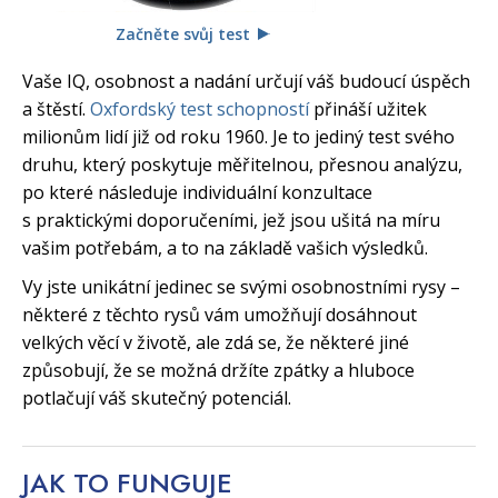
Začněte svůj test
Vaše IQ, osobnost a nadání určují váš budoucí úspěch
a štěstí.
Oxfordský test schopností
přináší užitek
milionům lidí již od roku 1960. Je to jediný test svého
druhu, který poskytuje měřitelnou, přesnou analýzu,
po které následuje individuální konzultace
s praktickými doporučeními, jež jsou ušitá na míru
vašim potřebám, a to na základě vašich výsledků.
Vy jste unikátní jedinec se svými osobnostními rysy –
některé z těchto rysů vám umožňují dosáhnout
velkých věcí v životě, ale zdá se, že některé jiné
způsobují, že se možná držíte zpátky a hluboce
potlačují váš skutečný potenciál.
JAK TO
FUNGUJE