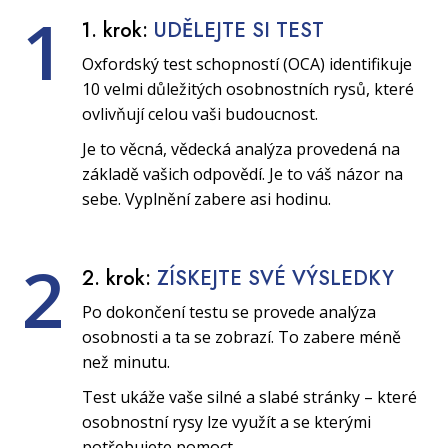
1
1. krok:
UDĚLEJTE SI TEST
Oxfordský test schopností (OCA) identifikuje
10 velmi důležitých osobnostních rysů, které
ovlivňují celou vaši budoucnost.
Je to věcná, vědecká analýza provedená na
základě vašich odpovědí. Je to váš názor na
sebe. Vyplnění zabere asi hodinu.
2
2. krok:
ZÍSKEJTE SVÉ VÝSLEDKY
Po dokončení testu se provede analýza
osobnosti a ta se zobrazí. To zabere méně
než minutu.
Test ukáže vaše silné a slabé stránky – které
osobnostní rysy lze využít a se kterými
potřebujete pomoct.