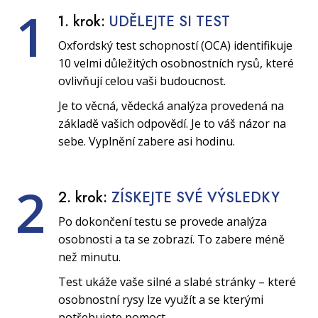
1
1. krok:
UDĚLEJTE SI TEST
Oxfordský test schopností (OCA) identifikuje
10 velmi důležitých osobnostních rysů, které
ovlivňují celou vaši budoucnost.
Je to věcná, vědecká analýza provedená na
základě vašich odpovědí. Je to váš názor na
sebe. Vyplnění zabere asi hodinu.
2
2. krok:
ZÍSKEJTE SVÉ VÝSLEDKY
Po dokončení testu se provede analýza
osobnosti a ta se zobrazí. To zabere méně
než minutu.
Test ukáže vaše silné a slabé stránky – které
osobnostní rysy lze využít a se kterými
potřebujete pomoct.