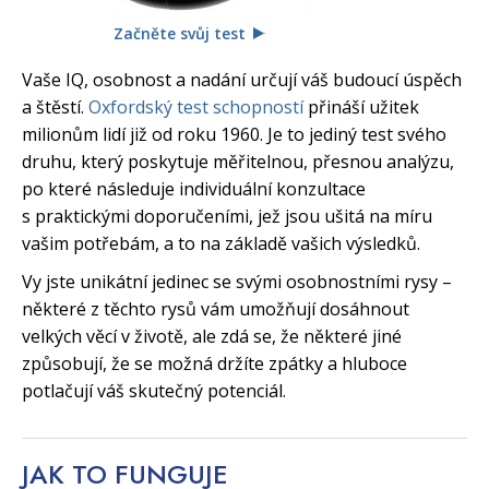
Začněte svůj test
Vaše IQ, osobnost a nadání určují váš budoucí úspěch
a štěstí.
Oxfordský test schopností
přináší užitek
milionům lidí již od roku 1960. Je to jediný test svého
druhu, který poskytuje měřitelnou, přesnou analýzu,
po které následuje individuální konzultace
s praktickými doporučeními, jež jsou ušitá na míru
vašim potřebám, a to na základě vašich výsledků.
Vy jste unikátní jedinec se svými osobnostními rysy –
některé z těchto rysů vám umožňují dosáhnout
velkých věcí v životě, ale zdá se, že některé jiné
způsobují, že se možná držíte zpátky a hluboce
potlačují váš skutečný potenciál.
JAK TO
FUNGUJE