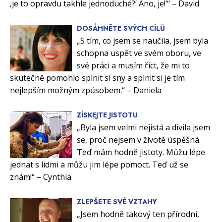
‚je to opravdu takhle jednoduché?‘ Ano, je!‘“ – David
DOSÁHNĚTE SVÝCH CÍLŮ
„S tím, co jsem se naučila, jsem byla
schopna uspět ve svém oboru, ve
své práci a musím říct, že mi to
skutečně pomohlo splnit si sny a splnit si je tím
nejlepším možným způsobem.“ – Daniela
ZÍSKEJTE JISTOTU
„Byla jsem velmi nejistá a divila jsem
se, proč nejsem v životě úspěšná.
Teď mám hodně jistoty. Můžu lépe
jednat s lidmi a můžu jim lépe pomoct. Teď už se
znám!“ – Cynthia
ZLEPŠETE SVÉ VZTAHY
„Jsem hodně takový ten přírodní,