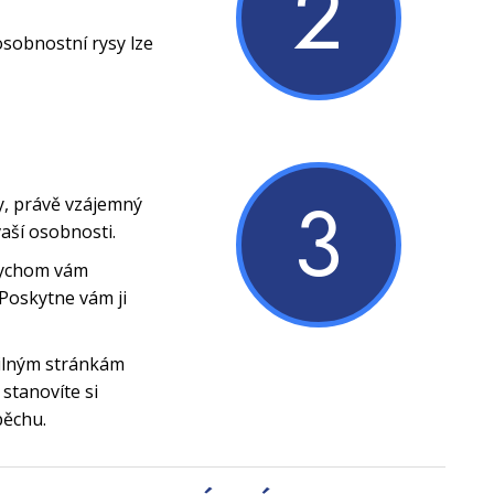
2
osobnostní rysy lze
3
y, právě vzájemný
vaší osobnosti.
bychom vám
Poskytne vám ji
silným stránkám
stanovíte si
pěchu.