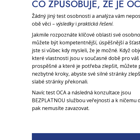
CO ZPŮSOBUJE, ŽE JE O
Žádný jiný test osobnosti a analýza vám nepo
obě věci –
výsledky
i
praktická řešení
.
Jakmile rozpoznáte klíčové oblasti své osobno
můžete být kompetentnější, úspěšnější a šťast
jste si vůbec kdy mysleli, že je možné. Když obj
které vlastnosti jsou v současné době pro váš 
prospěšné a které je potřeba zlepšit, můžete 
nezbytné kroky, abyste své silné stránky zlepši
slabé stránky překonali.
Navíc test OCA a následná konzultace jsou
BEZPLATNOU službou veřejnosti a k ničemu d
pak nemusíte zavazovat.