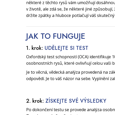
některé z těchto rysů vám umožňují dosáhnout
v životě, ale zdá se, že některé jiné způsobují
držíte zpátky a hluboce potlačují váš skutečný
JAK TO
FUNGUJE
1. krok:
UDĚLEJTE SI TEST
Oxfordský test schopností (OCA) identifikuje 1
osobnostních rysů, které ovlivňují celou vaši 
Je to věcná, vědecká analýza provedená na zák
odpovědí. Je to váš názor na sebe. Vyplnění za
2. krok:
ZÍSKEJTE SVÉ VÝSLEDKY
Po dokončení testu se provede analýza osobnos