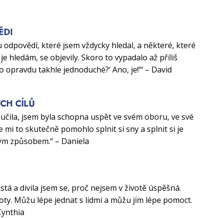
ĚDI
 odpovědí, které jsem vždycky hledal, a některé, které
je hledám, se objevily. Skoro to vypadalo až příliš
to opravdu takhle jednoduché?‘ Ano, je!‘“ – David
CH CÍLŮ
aučila, jsem byla schopna uspět ve svém oboru, ve své
e mi to skutečně pomohlo splnit si sny a splnit si je
ým způsobem.“ – Daniela
U
istá a divila jsem se, proč nejsem v životě úspěšná.
ty. Můžu lépe jednat s lidmi a můžu jim lépe pomoct.
Cynthia