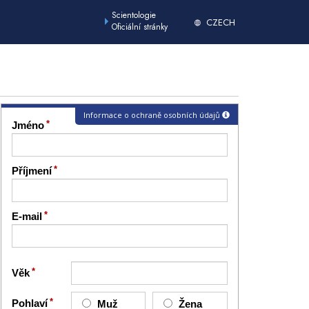
Scientologie
CZECH
Oficiální stránky
Informace o ochraně osobních údajů
Jméno
Příjmení
E-mail
Věk
Pohlaví
Muž
Žena