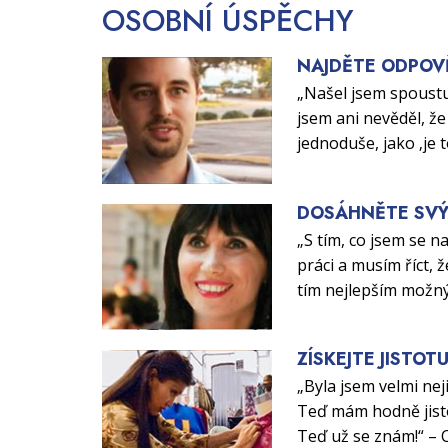
OSOBNÍ
ÚSPĚCHY
NAJDĚTE ODPOV
„Našel jsem spoustu
jsem ani nevěděl, že 
jednoduše, jako ‚je 
DOSÁHNĚTE SVÝ
„S tím, co jsem se n
práci a musím říct, ž
tím nejlepším možn
ZÍSKEJTE JISTOT
„Byla jsem velmi nej
Teď mám hodně jisto
Teď už se znám!“ – 