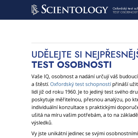
Oxfordský test sc
TEST OSOBNOST
UDĚLEJTE SI NEJPŘESNĚJ
TEST OSOBNOSTI
Vaše IQ, osobnost a nadání určují váš budouc
a štěstí.
Oxfordský test schopností
přináší uži
lidí již od roku 1960. Je to jediný test svého dr
poskytuje měřitelnou, přesnou analýzu, po kt
individuální konzultace s praktickými doporuče
ušitá na míru vašim potřebám, a to na základě
výsledků.
Vy jste unikátní jedinec se svými osobnostními