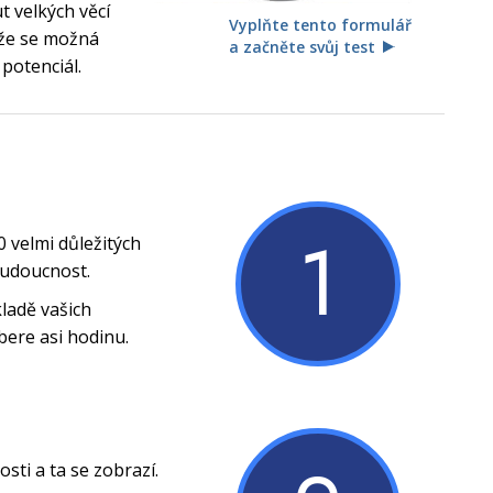
 velkých věcí
Vyplňte tento formulář
, že se možná
a začněte svůj test
 potenciál.
1
0 velmi důležitých
budoucnost.
ladě vašich
bere asi hodinu.
ti a ta se zobrazí.