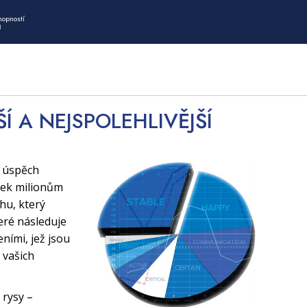
hopností
I
ŠÍ A NEJSPOLEHLIVĚJŠÍ
í úspěch
tek milionům
uhu, který
eré následuje
ními, jež jsou
 vašich
 rysy –