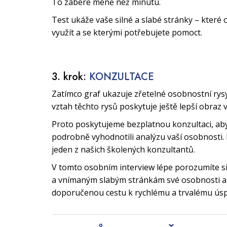
To zabere méně než minutu.
Test ukáže vaše silné a slabé stránky – které 
využít a se kterými potřebujete pomoct.
3. krok:
KONZULTACE
Zatímco graf ukazuje zřetelné osobnostní rys
vztah těchto rysů poskytuje ještě lepší obraz 
Proto poskytujeme bezplatnou konzultaci, a
podrobně vyhodnotili analýzu vaší osobnosti. 
jeden z našich školených konzultantů.
V tomto osobním interview lépe porozumíte 
a vnímaným slabým stránkám své osobnosti a 
doporučenou cestu k rychlému a trvalému ús