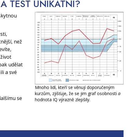
CA TEST
UNIKÁTNÍ?
skytnou
sti,
nější, než
evíte,
život
pak udělat
li a své
Mnoho lidí, kteří se věnují doporučeným
kurzům, zjišťuje, že se jim graf osobnosti
a
alšímu se
hodnota IQ výrazně zlepšily.