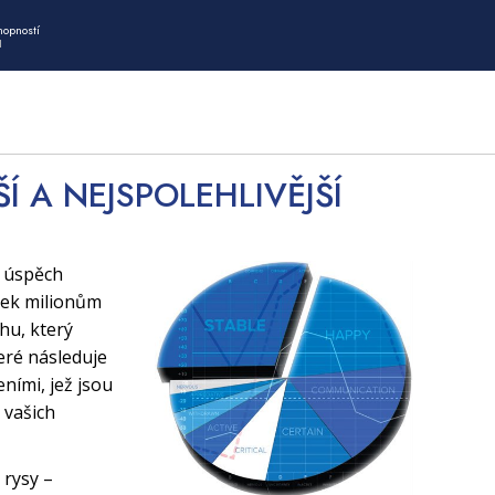
hopností
I
ŠÍ A NEJSPOLEHLIVĚJŠÍ
í úspěch
tek milionům
uhu, který
eré následuje
ními, jež jsou
 vašich
 rysy –