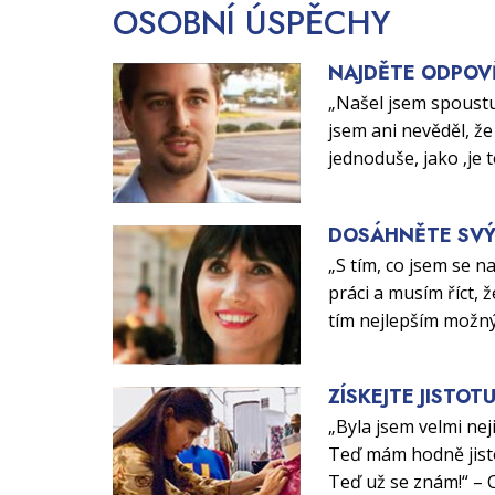
OSOBNÍ
ÚSPĚCHY
NAJDĚTE ODPOV
„Našel jsem spoustu
jsem ani nevěděl, že 
jednoduše, jako ‚je 
DOSÁHNĚTE SVÝ
„S tím, co jsem se n
práci a musím říct, ž
tím nejlepším možn
ZÍSKEJTE JISTOT
„Byla jsem velmi nej
Teď mám hodně jisto
Teď už se znám!“ – 