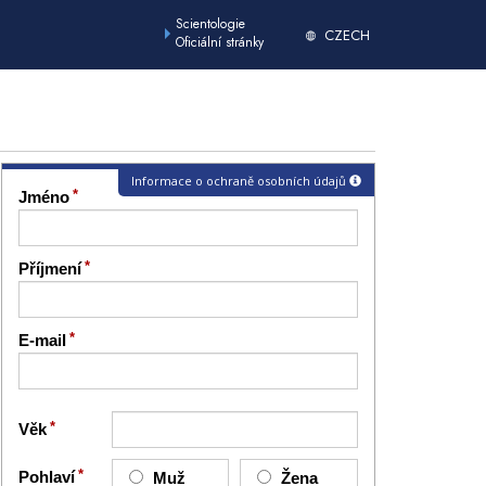
Scientologie
CZECH
Oficiální stránky
Informace o ochraně osobních údajů
Jméno
Příjmení
E-mail
Věk
Pohlaví
Muž
Žena