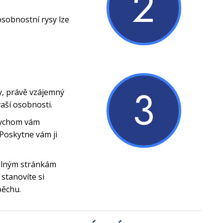
2
osobnostní rysy lze
3
y, právě vzájemný
vaší osobnosti.
bychom vám
Poskytne vám ji
silným stránkám
stanovíte si
pěchu.