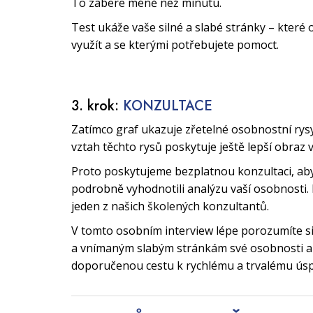
To zabere méně než minutu.
Test ukáže vaše silné a slabé stránky – které 
využít a se kterými potřebujete pomoct.
3. krok:
KONZULTACE
Zatímco graf ukazuje zřetelné osobnostní rys
vztah těchto rysů poskytuje ještě lepší obraz 
Proto poskytujeme bezplatnou konzultaci, a
podrobně vyhodnotili analýzu vaší osobnosti. 
jeden z našich školených konzultantů.
V tomto osobním interview lépe porozumíte 
a vnímaným slabým stránkám své osobnosti a 
doporučenou cestu k rychlému a trvalému ús