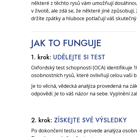
některé z těchto rysů vám umožňují dosáhnout
v životě, ale zdá se, že některé jiné způsobují
držíte zpátky a hluboce potlačují váš skutečný
JAK TO
FUNGUJE
1. krok:
UDĚLEJTE SI TEST
Oxfordský test schopností (OCA) identifikuje 1
osobnostních rysů, které ovlivňují celou vaši 
Je to věcná, vědecká analýza provedená na zák
odpovědí. Je to váš názor na sebe. Vyplnění za
2. krok:
ZÍSKEJTE SVÉ VÝSLEDKY
Po dokončení testu se provede analýza osobnos