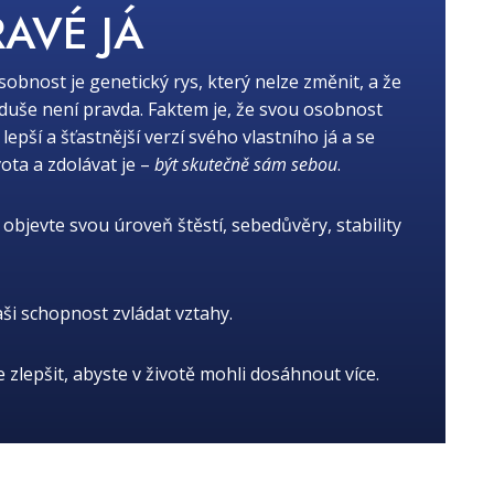
RAVÉ JÁ
osobnost je genetický rys, který nelze změnit, a že
oduše není pravda. Faktem je, že svou osobnost
ší a šťastnější verzí svého vlastního já a se
ota a zdolávat je –
být skutečně sám sebou
.
objevte svou úroveň štěstí, sebedůvěry, stability
aši schopnost zvládat vztahy.
je zlepšit, abyste v životě mohli dosáhnout více.