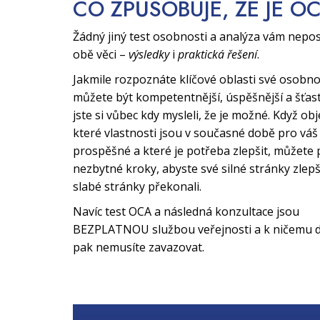
CO ZPŮSOBUJE, ŽE JE O
Žádný jiný test osobnosti a analýza vám nepo
obě věci –
výsledky
i
praktická řešení
.
Jakmile rozpoznáte klíčové oblasti své osobno
můžete být kompetentnější, úspěšnější a šťast
jste si vůbec kdy mysleli, že je možné. Když obj
které vlastnosti jsou v současné době pro váš 
prospěšné a které je potřeba zlepšit, můžete 
nezbytné kroky, abyste své silné stránky zlepši
slabé stránky překonali.
Navíc test OCA a následná konzultace jsou
BEZPLATNOU službou veřejnosti a k ničemu d
pak nemusíte zavazovat.