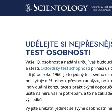
Oxfordský test sc
TEST OSOBNOST
UDĚLEJTE SI NEJPŘESNĚJ
TEST OSOBNOSTI
Vaše IQ, osobnost a nadání určují váš budouc
a štěstí.
Oxfordský test schopností
přináší uži
lidí již od roku 1960. Je to jediný test svého dr
poskytuje měřitelnou, přesnou analýzu, po kt
individuální konzultace s praktickými doporuče
ušitá na míru vašim potřebám, a to na základě
výsledků.
Vy jste unikátní jedinec se svými osobnostními