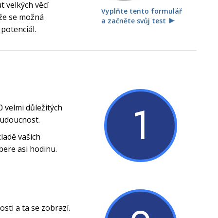
 velkých věcí
Vyplňte tento formulář
, že se možná
a začněte svůj test
 potenciál.
1
0 velmi důležitých
budoucnost.
ladě vašich
bere asi hodinu.
ti a ta se zobrazí.