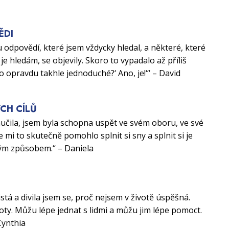
ĚDI
 odpovědí, které jsem vždycky hledal, a některé, které
je hledám, se objevily. Skoro to vypadalo až příliš
to opravdu takhle jednoduché?‘ Ano, je!‘“ – David
CH CÍLŮ
aučila, jsem byla schopna uspět ve svém oboru, ve své
e mi to skutečně pomohlo splnit si sny a splnit si je
ým způsobem.“ – Daniela
U
istá a divila jsem se, proč nejsem v životě úspěšná.
ty. Můžu lépe jednat s lidmi a můžu jim lépe pomoct.
Cynthia