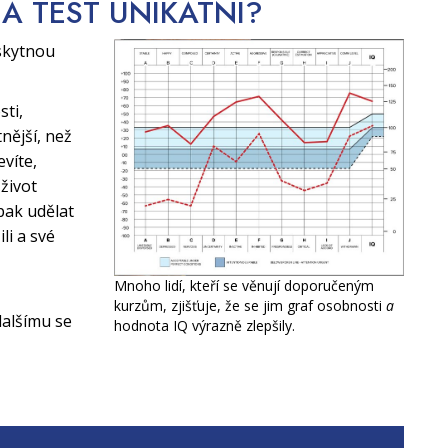
CA TEST
UNIKÁTNÍ?
skytnou
sti,
nější, než
evíte,
život
pak udělat
li a své
Mnoho lidí, kteří se věnují doporučeným
kurzům, zjišťuje, že se jim graf osobnosti
a
alšímu se
hodnota IQ výrazně zlepšily.