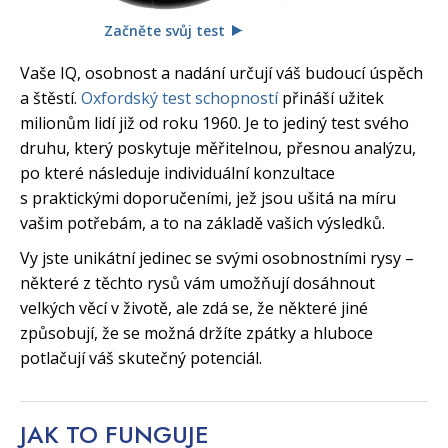
Začněte svůj test
Vaše IQ, osobnost a nadání určují váš budoucí úspěch
a štěstí.
Oxfordský test schopností
přináší užitek
milionům lidí již od roku 1960. Je to jediný test svého
druhu, který poskytuje měřitelnou, přesnou analýzu,
po které následuje individuální konzultace
s praktickými doporučeními, jež jsou ušitá na míru
vašim potřebám, a to na základě vašich výsledků.
Vy jste unikátní jedinec se svými osobnostními rysy –
některé z těchto rysů vám umožňují dosáhnout
velkých věcí v životě, ale zdá se, že některé jiné
způsobují, že se možná držíte zpátky a hluboce
potlačují váš skutečný potenciál.
JAK TO
FUNGUJE