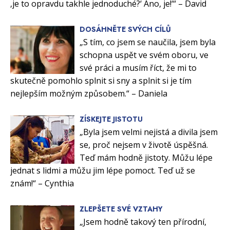
‚je to opravdu takhle jednoduché?‘ Ano, je!‘“ – David
DOSÁHNĚTE SVÝCH CÍLŮ
„S tím, co jsem se naučila, jsem byla
schopna uspět ve svém oboru, ve
své práci a musím říct, že mi to
skutečně pomohlo splnit si sny a splnit si je tím
nejlepším možným způsobem.“ – Daniela
ZÍSKEJTE JISTOTU
„Byla jsem velmi nejistá a divila jsem
se, proč nejsem v životě úspěšná.
Teď mám hodně jistoty. Můžu lépe
jednat s lidmi a můžu jim lépe pomoct. Teď už se
znám!“ – Cynthia
ZLEPŠETE SVÉ VZTAHY
„Jsem hodně takový ten přírodní,