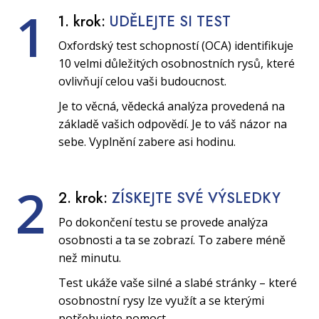
1
1. krok:
UDĚLEJTE SI TEST
Oxfordský test schopností (OCA) identifikuje
10 velmi důležitých osobnostních rysů, které
ovlivňují celou vaši budoucnost.
Je to věcná, vědecká analýza provedená na
základě vašich odpovědí. Je to váš názor na
sebe. Vyplnění zabere asi hodinu.
2
2. krok:
ZÍSKEJTE SVÉ VÝSLEDKY
Po dokončení testu se provede analýza
osobnosti a ta se zobrazí. To zabere méně
než minutu.
Test ukáže vaše silné a slabé stránky – které
osobnostní rysy lze využít a se kterými
potřebujete pomoct.