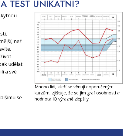
CA TEST
UNIKÁTNÍ?
skytnou
sti,
nější, než
evíte,
život
pak udělat
li a své
Mnoho lidí, kteří se věnují doporučeným
kurzům, zjišťuje, že se jim graf osobnosti
a
alšímu se
hodnota IQ výrazně zlepšily.