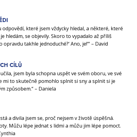
ĚDI
 odpovědí, které jsem vždycky hledal, a některé, které
je hledám, se objevily. Skoro to vypadalo až příliš
to opravdu takhle jednoduché?‘ Ano, je!‘“ – David
CH CÍLŮ
aučila, jsem byla schopna uspět ve svém oboru, ve své
e mi to skutečně pomohlo splnit si sny a splnit si je
ým způsobem.“ – Daniela
U
istá a divila jsem se, proč nejsem v životě úspěšná.
ty. Můžu lépe jednat s lidmi a můžu jim lépe pomoct.
Cynthia