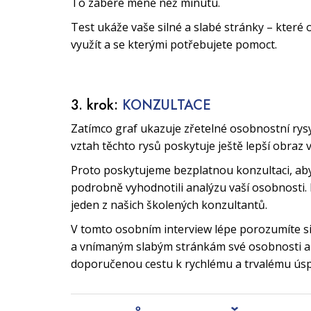
To zabere méně než minutu.
Test ukáže vaše silné a slabé stránky – které 
využít a se kterými potřebujete pomoct.
3. krok:
KONZULTACE
Zatímco graf ukazuje zřetelné osobnostní rys
vztah těchto rysů poskytuje ještě lepší obraz 
Proto poskytujeme bezplatnou konzultaci, a
podrobně vyhodnotili analýzu vaší osobnosti. 
jeden z našich školených konzultantů.
V tomto osobním interview lépe porozumíte 
a vnímaným slabým stránkám své osobnosti a 
doporučenou cestu k rychlému a trvalému ús