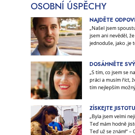
OSOBNÍ
ÚSPĚCHY
NAJDĚTE ODPOV
„Našel jsem spoustu
jsem ani nevěděl, že 
jednoduše, jako ‚je 
DOSÁHNĚTE SVÝ
„S tím, co jsem se n
práci a musím říct, ž
tím nejlepším možn
ZÍSKEJTE JISTOT
„Byla jsem velmi nej
Teď mám hodně jisto
Teď už se znám!“ – 