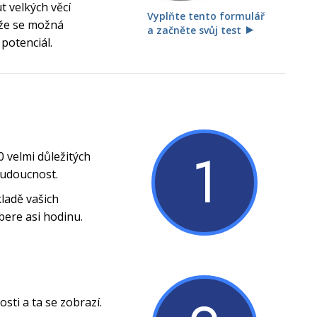
 velkých věcí
Vyplňte tento formulář
, že se možná
a začněte svůj test
 potenciál.
1
0 velmi důležitých
budoucnost.
ladě vašich
bere asi hodinu.
ti a ta se zobrazí.