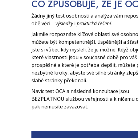
CO ZPŮSOBUJE, ŽE JE O
Žádný jiný test osobnosti a analýza vám nepo
obě věci –
výsledky
i
praktická řešení
.
Jakmile rozpoznáte klíčové oblasti své osobno
můžete být kompetentnější, úspěšnější a šťast
jste si vůbec kdy mysleli, že je možné. Když obj
které vlastnosti jsou v současné době pro váš 
prospěšné a které je potřeba zlepšit, můžete 
nezbytné kroky, abyste své silné stránky zlepši
slabé stránky překonali.
Navíc test OCA a následná konzultace jsou
BEZPLATNOU službou veřejnosti a k ničemu d
pak nemusíte zavazovat.