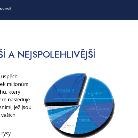
hopností
I
ŠÍ A NEJSPOLEHLIVĚJŠÍ
í úspěch
tek milionům
uhu, který
eré následuje
ními, jež jsou
 vašich
 rysy –