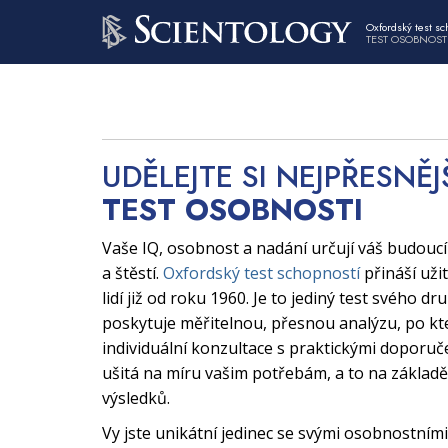
Oxfordský test sc
TEST OSOBNOST
UDĚLEJTE SI NEJPŘESNĚJ
TEST OSOBNOSTI
Vaše IQ, osobnost a nadání určují váš budouc
a štěstí.
Oxfordský test schopností
přináší uži
lidí již od roku 1960. Je to jediný test svého dr
poskytuje měřitelnou, přesnou analýzu, po kt
individuální konzultace s praktickými doporuče
ušitá na míru vašim potřebám, a to na základě
výsledků.
Vy jste unikátní jedinec se svými osobnostními