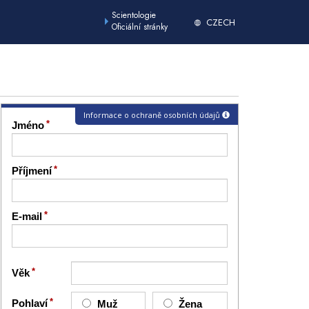
Scientologie
CZECH
Oficiální stránky
Informace o ochraně osobních údajů
Jméno
Příjmení
E-mail
Věk
Pohlaví
Muž
Žena