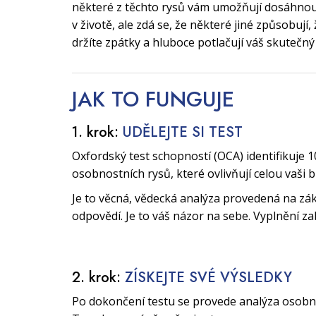
některé z těchto rysů vám umožňují dosáhnout
v životě, ale zdá se, že některé jiné způsobují
držíte zpátky a hluboce potlačují váš skutečný
JAK TO
FUNGUJE
1. krok:
UDĚLEJTE SI TEST
Oxfordský test schopností (OCA) identifikuje 1
osobnostních rysů, které ovlivňují celou vaši 
Je to věcná, vědecká analýza provedená na zák
odpovědí. Je to váš názor na sebe. Vyplnění za
2. krok:
ZÍSKEJTE SVÉ VÝSLEDKY
Po dokončení testu se provede analýza osobnos