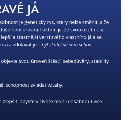
RAVÉ JÁ
osobnost je genetický rys, který nelze změnit, a že
oduše není pravda. Faktem je, že svou osobnost
ší a šťastnější verzí svého vlastního já a se
ota a zdolávat je –
být skutečně sám sebou
.
objevte svou úroveň štěstí, sebedůvěry, stability
aši schopnost zvládat vztahy.
je zlepšit, abyste v životě mohli dosáhnout více.