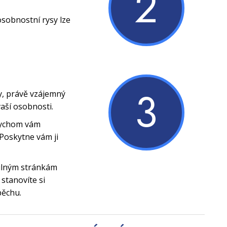
2
osobnostní rysy lze
3
y, právě vzájemný
vaší osobnosti.
bychom vám
Poskytne vám ji
silným stránkám
stanovíte si
pěchu.