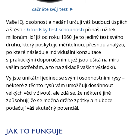
Začněte svůj test
Vaše IQ, osobnost a nadání určují váš budoucí úspěch
a štěstí.
Oxfordský test schopností
přináší užitek
milionům lidí již od roku 1960. Je to jediný test svého
druhu, který poskytuje měřitelnou, přesnou analýzu,
po které následuje individuální konzultace
s praktickými doporučeními, jež jsou ušitá na míru
vašim potřebám, a to na základě vašich výsledků.
Vy jste unikátní jedinec se svými osobnostními rysy –
některé z těchto rysů vám umožňují dosáhnout
velkých věcí v životě, ale zdá se, že některé jiné
způsobují, že se možná držíte zpátky a hluboce
potlačují váš skutečný potenciál.
JAK TO
FUNGUJE