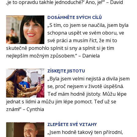
‚je to opravdu takhle jednoduché?‘ Ano, je!‘“ – David
DOSÁHNĚTE SVÝCH CÍLŮ
„S tím, co jsem se naučila, jsem byla
schopna uspět ve svém oboru, ve
své práci a musím říct, že mi to
skutečně pomohlo splnit si sny a splnit si je tím
nejlepším možným způsobem.“ – Daniela
ZÍSKEJTE JISTOTU
„Byla jsem velmi nejistá a divila jsem
se, proč nejsem v životě úspěšná.
Teď mám hodně jistoty. Můžu lépe
jednat s lidmi a můžu jim lépe pomoct. Teď už se
znám!“ – Cynthia
ZLEPŠETE SVÉ VZTAHY
„Jsem hodně takový ten přírodní,