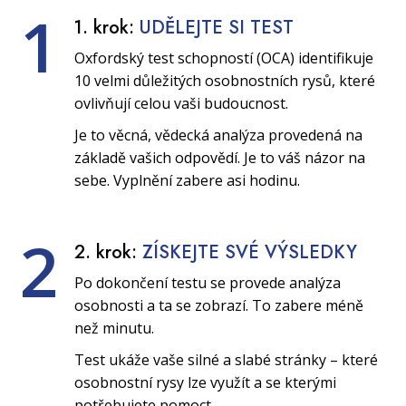
1
1. krok:
UDĚLEJTE SI TEST
Oxfordský test schopností (OCA) identifikuje
10 velmi důležitých osobnostních rysů, které
ovlivňují celou vaši budoucnost.
Je to věcná, vědecká analýza provedená na
základě vašich odpovědí. Je to váš názor na
sebe. Vyplnění zabere asi hodinu.
2
2. krok:
ZÍSKEJTE SVÉ VÝSLEDKY
Po dokončení testu se provede analýza
osobnosti a ta se zobrazí. To zabere méně
než minutu.
Test ukáže vaše silné a slabé stránky – které
osobnostní rysy lze využít a se kterými
potřebujete pomoct.