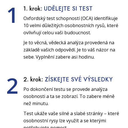
1
1. krok:
UDĚLEJTE SI TEST
Oxfordský test schopností (OCA) identifikuje
10 velmi důležitých osobnostních rysů, které
ovlivňují celou vaši budoucnost.
Je to věcná, vědecká analýza provedená na
základě vašich odpovědí. Je to váš názor na
sebe. Vyplnění zabere asi hodinu.
2
2. krok:
ZÍSKEJTE SVÉ VÝSLEDKY
Po dokončení testu se provede analýza
osobnosti a ta se zobrazí. To zabere méně
než minutu.
Test ukáže vaše silné a slabé stránky – které
osobnostní rysy lze využít a se kterými
potřebujete pomoct.