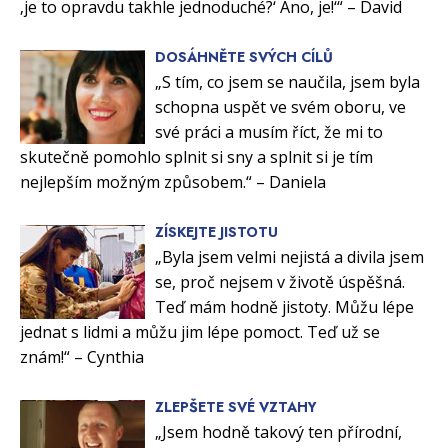
‚je to opravdu takhle jednoduché?‘ Ano, je!‘“ – David
DOSÁHNĚTE SVÝCH CÍLŮ
„S tím, co jsem se naučila, jsem byla
schopna uspět ve svém oboru, ve
své práci a musím říct, že mi to
skutečně pomohlo splnit si sny a splnit si je tím
nejlepším možným způsobem.“ – Daniela
ZÍSKEJTE JISTOTU
„Byla jsem velmi nejistá a divila jsem
se, proč nejsem v životě úspěšná.
Teď mám hodně jistoty. Můžu lépe
jednat s lidmi a můžu jim lépe pomoct. Teď už se
znám!“ – Cynthia
ZLEPŠETE SVÉ VZTAHY
„Jsem hodně takový ten přírodní,