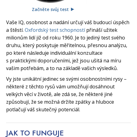
Začněte svůj test
Vaše IQ, osobnost a nadání určují váš budoucí úspěch
a štěstí.
Oxfordský test schopností
přináší užitek
milionům lidí již od roku 1960. Je to jediný test svého
druhu, který poskytuje měřitelnou, přesnou analýzu,
po které následuje individuální konzultace
s praktickými doporučeními, jež jsou ušitá na míru
vašim potřebám, a to na základě vašich výsledků.
Vy jste unikátní jedinec se svými osobnostními rysy –
některé z těchto rysů vám umožňují dosáhnout
velkých věcí v životě, ale zdá se, že některé jiné
způsobují, že se možná držíte zpátky a hluboce
potlačují váš skutečný potenciál.
JAK TO
FUNGUJE