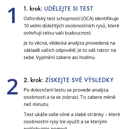
1
1. krok:
UDĚLEJTE SI TEST
Oxfordský test schopností (OCA) identifikuje
10 velmi důležitých osobnostních rysů, které
ovlivňují celou vaši budoucnost.
Je to věcná, vědecká analýza provedená na
základě vašich odpovědí. Je to váš názor na
sebe. Vyplnění zabere asi hodinu.
2
2. krok:
ZÍSKEJTE SVÉ VÝSLEDKY
Po dokončení testu se provede analýza
osobnosti a ta se zobrazí. To zabere méně
než minutu.
Test ukáže vaše silné a slabé stránky – které
osobnostní rysy lze využít a se kterými
potřebujete pomoct.