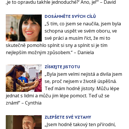
‚je to opravdu takhle jednoduché?‘ Ano, je!‘“ – David
DOSÁHNĚTE SVÝCH CÍLŮ
„S tím, co jsem se naučila, jsem byla
schopna uspět ve svém oboru, ve
své práci a musím říct, že mi to
skutečně pomohlo splnit si sny a splnit si je tím
nejlepším možným způsobem.“ – Daniela
ZÍSKEJTE JISTOTU
„Byla jsem velmi nejistá a divila jsem
se, proč nejsem v životě úspěšná.
Teď mám hodně jistoty. Můžu lépe
jednat s lidmi a můžu jim lépe pomoct. Teď už se
znám!“ – Cynthia
ZLEPŠETE SVÉ VZTAHY
„Jsem hodně takový ten přírodní,