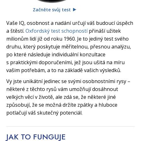
Začněte svůj test
Vaše IQ, osobnost a nadání určují váš budoucí úspěch
a štěstí.
Oxfordský test schopností
přináší užitek
milionům lidí již od roku 1960. Je to jediný test svého
druhu, který poskytuje měřitelnou, přesnou analýzu,
po které následuje individuální konzultace
s praktickými doporučeními, jež jsou ušitá na míru
vašim potřebám, a to na základě vašich výsledků.
Vy jste unikátní jedinec se svými osobnostními rysy –
některé z těchto rysů vám umožňují dosáhnout
velkých věcí v životě, ale zdá se, že některé jiné
způsobují, že se možná držíte zpátky a hluboce
potlačují váš skutečný potenciál.
JAK TO
FUNGUJE