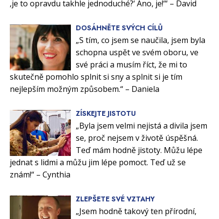
‚je to opravdu takhle jednoduché?‘ Ano, je!‘“ – David
DOSÁHNĚTE SVÝCH CÍLŮ
„S tím, co jsem se naučila, jsem byla
schopna uspět ve svém oboru, ve
své práci a musím říct, že mi to
skutečně pomohlo splnit si sny a splnit si je tím
nejlepším možným způsobem.“ – Daniela
ZÍSKEJTE JISTOTU
„Byla jsem velmi nejistá a divila jsem
se, proč nejsem v životě úspěšná.
Teď mám hodně jistoty. Můžu lépe
jednat s lidmi a můžu jim lépe pomoct. Teď už se
znám!“ – Cynthia
ZLEPŠETE SVÉ VZTAHY
„Jsem hodně takový ten přírodní,