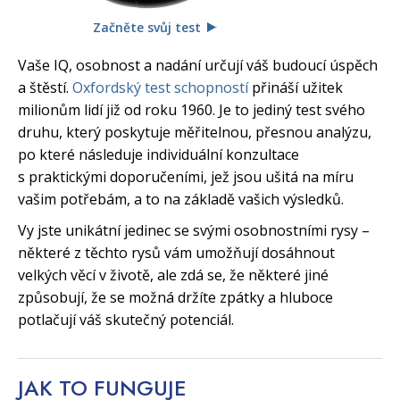
Začněte svůj test
Vaše IQ, osobnost a nadání určují váš budoucí úspěch
a štěstí.
Oxfordský test schopností
přináší užitek
milionům lidí již od roku 1960. Je to jediný test svého
druhu, který poskytuje měřitelnou, přesnou analýzu,
po které následuje individuální konzultace
s praktickými doporučeními, jež jsou ušitá na míru
vašim potřebám, a to na základě vašich výsledků.
Vy jste unikátní jedinec se svými osobnostními rysy –
některé z těchto rysů vám umožňují dosáhnout
velkých věcí v životě, ale zdá se, že některé jiné
způsobují, že se možná držíte zpátky a hluboce
potlačují váš skutečný potenciál.
JAK TO
FUNGUJE