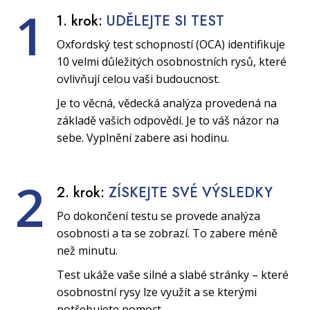
1
1. krok:
UDĚLEJTE SI TEST
Oxfordský test schopností (OCA) identifikuje
10 velmi důležitých osobnostních rysů, které
ovlivňují celou vaši budoucnost.
Je to věcná, vědecká analýza provedená na
základě vašich odpovědí. Je to váš názor na
sebe. Vyplnění zabere asi hodinu.
2
2. krok:
ZÍSKEJTE SVÉ VÝSLEDKY
Po dokončení testu se provede analýza
osobnosti a ta se zobrazí. To zabere méně
než minutu.
Test ukáže vaše silné a slabé stránky – které
osobnostní rysy lze využít a se kterými
potřebujete pomoct.