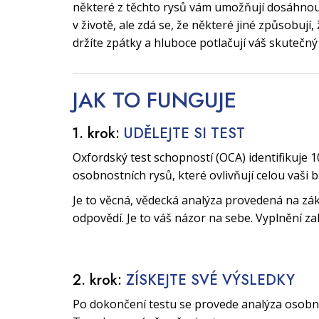
některé z těchto rysů vám umožňují dosáhnout
v životě, ale zdá se, že některé jiné způsobují
držíte zpátky a hluboce potlačují váš skutečný
JAK TO
FUNGUJE
1. krok:
UDĚLEJTE SI TEST
Oxfordský test schopností (OCA) identifikuje 1
osobnostních rysů, které ovlivňují celou vaši 
Je to věcná, vědecká analýza provedená na zák
odpovědí. Je to váš názor na sebe. Vyplnění za
2. krok:
ZÍSKEJTE SVÉ VÝSLEDKY
Po dokončení testu se provede analýza osobnos