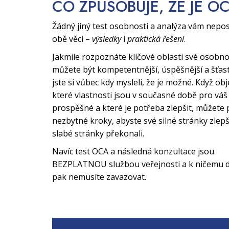
CO ZPŮSOBUJE, ŽE JE O
Žádný jiný test osobnosti a analýza vám nepo
obě věci –
výsledky
i
praktická řešení
.
Jakmile rozpoznáte klíčové oblasti své osobno
můžete být kompetentnější, úspěšnější a šťast
jste si vůbec kdy mysleli, že je možné. Když obj
které vlastnosti jsou v současné době pro váš 
prospěšné a které je potřeba zlepšit, můžete 
nezbytné kroky, abyste své silné stránky zlepši
slabé stránky překonali.
Navíc test OCA a následná konzultace jsou
BEZPLATNOU službou veřejnosti a k ničemu d
pak nemusíte zavazovat.