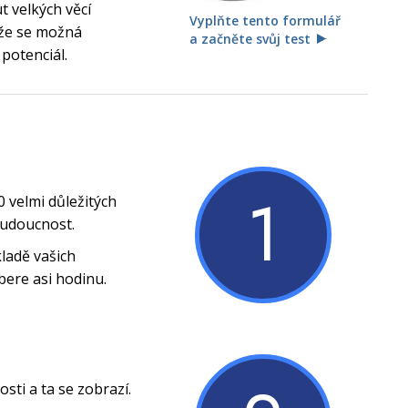
 velkých věcí
Vyplňte tento formulář
, že se možná
a začněte svůj test
 potenciál.
1
0 velmi důležitých
budoucnost.
ladě vašich
bere asi hodinu.
ti a ta se zobrazí.