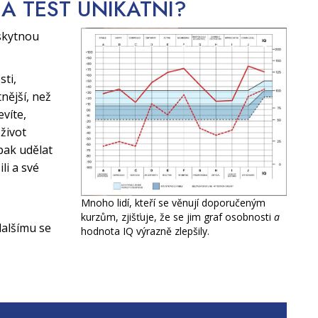
CA TEST
UNIKÁTNÍ?
skytnou
sti,
nější, než
evíte,
život
pak udělat
li a své
Mnoho lidí, kteří se věnují doporučeným
kurzům, zjišťuje, že se jim graf osobnosti
a
alšímu se
hodnota IQ výrazně zlepšily.