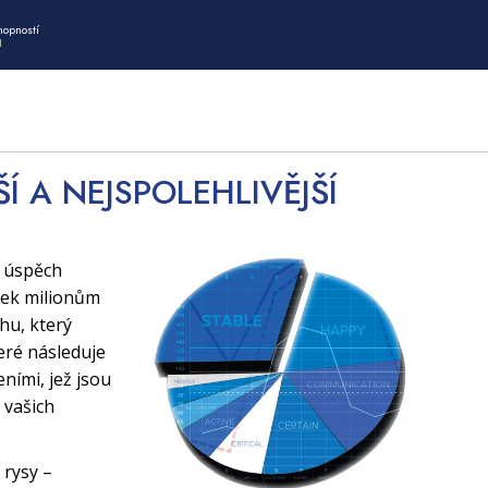
hopností
I
ŠÍ A NEJSPOLEHLIVĚJŠÍ
í úspěch
tek milionům
uhu, který
eré následuje
ními, jež jsou
 vašich
 rysy –