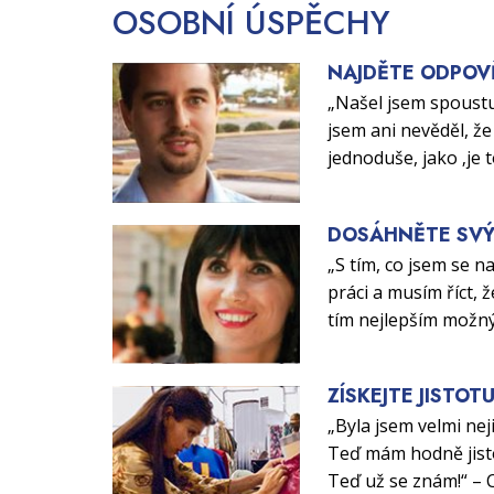
OSOBNÍ
ÚSPĚCHY
NAJDĚTE ODPOV
„Našel jsem spoustu
jsem ani nevěděl, že 
jednoduše, jako ‚je 
DOSÁHNĚTE SVÝ
„S tím, co jsem se n
práci a musím říct, ž
tím nejlepším možn
ZÍSKEJTE JISTOT
„Byla jsem velmi nej
Teď mám hodně jisto
Teď už se znám!“ – 