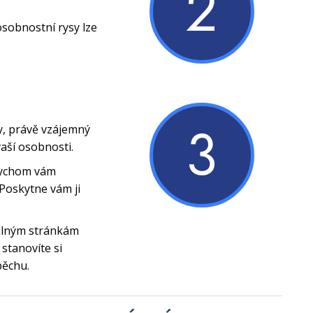
2
osobnostní rysy lze
3
y, právě vzájemný
vaší osobnosti.
bychom vám
Poskytne vám ji
silným stránkám
stanovíte si
pěchu.