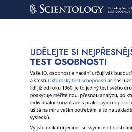
Oxfordský test sc
TEST OSOBNOST
UDĚLEJTE SI NEJPŘESNĚJ
TEST OSOBNOSTI
Vaše IQ, osobnost a nadání určují váš budouc
a štěstí.
Oxfordský test schopností
přináší uži
lidí již od roku 1960. Je to jediný test svého dr
poskytuje měřitelnou, přesnou analýzu, po kt
individuální konzultace s praktickými doporuče
ušitá na míru vašim potřebám, a to na základě
výsledků.
Vy jste unikátní jedinec se svými osobnostními