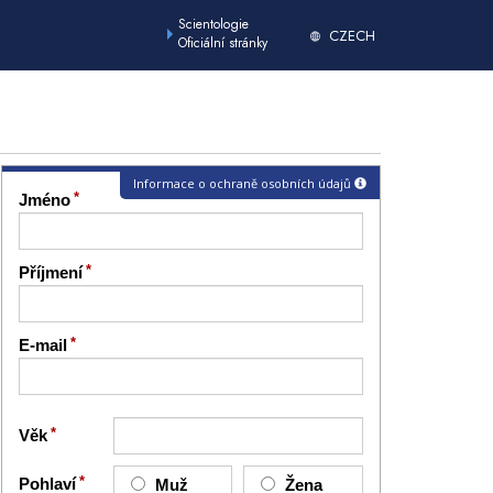
Scientologie
CZECH
Oficiální stránky
Informace o ochraně osobních údajů
Jméno
Příjmení
E-mail
Věk
Pohlaví
Muž
Žena