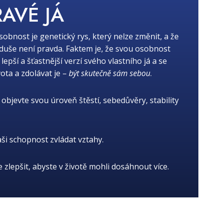
RAVÉ JÁ
osobnost je genetický rys, který nelze změnit, a že
oduše není pravda. Faktem je, že svou osobnost
ší a šťastnější verzí svého vlastního já a se
ota a zdolávat je –
být skutečně sám sebou
.
objevte svou úroveň štěstí, sebedůvěry, stability
aši schopnost zvládat vztahy.
je zlepšit, abyste v životě mohli dosáhnout více.