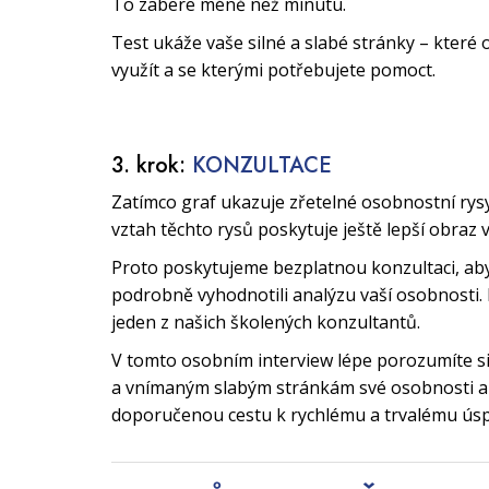
To zabere méně než minutu.
Test ukáže vaše silné a slabé stránky – které 
využít a se kterými potřebujete pomoct.
3. krok:
KONZULTACE
Zatímco graf ukazuje zřetelné osobnostní rys
vztah těchto rysů poskytuje ještě lepší obraz 
Proto poskytujeme bezplatnou konzultaci, a
podrobně vyhodnotili analýzu vaší osobnosti. 
jeden z našich školených konzultantů.
V tomto osobním interview lépe porozumíte 
a vnímaným slabým stránkám své osobnosti a 
doporučenou cestu k rychlému a trvalému ús