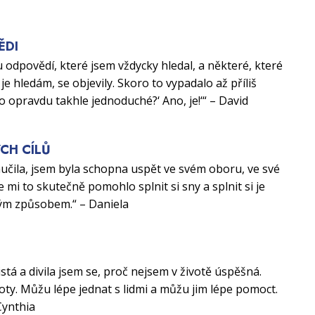
ĚDI
 odpovědí, které jsem vždycky hledal, a některé, které
je hledám, se objevily. Skoro to vypadalo až příliš
to opravdu takhle jednoduché?‘ Ano, je!‘“ – David
CH CÍLŮ
aučila, jsem byla schopna uspět ve svém oboru, ve své
e mi to skutečně pomohlo splnit si sny a splnit si je
ým způsobem.“ – Daniela
U
istá a divila jsem se, proč nejsem v životě úspěšná.
ty. Můžu lépe jednat s lidmi a můžu jim lépe pomoct.
Cynthia