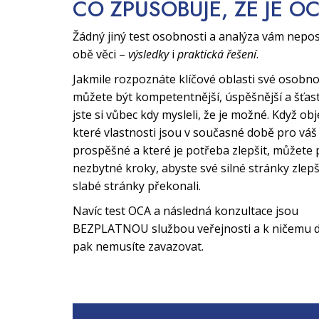
CO ZPŮSOBUJE, ŽE JE O
Žádný jiný test osobnosti a analýza vám nepo
obě věci –
výsledky
i
praktická řešení
.
Jakmile rozpoznáte klíčové oblasti své osobno
můžete být kompetentnější, úspěšnější a šťast
jste si vůbec kdy mysleli, že je možné. Když obj
které vlastnosti jsou v současné době pro váš 
prospěšné a které je potřeba zlepšit, můžete 
nezbytné kroky, abyste své silné stránky zlepši
slabé stránky překonali.
Navíc test OCA a následná konzultace jsou
BEZPLATNOU službou veřejnosti a k ničemu d
pak nemusíte zavazovat.