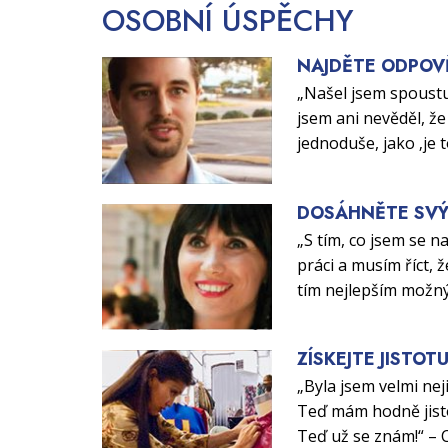
OSOBNÍ
ÚSPĚCHY
NAJDĚTE ODPOV
„Našel jsem spoustu
jsem ani nevěděl, že 
jednoduše, jako ‚je 
DOSÁHNĚTE SVÝ
„S tím, co jsem se n
práci a musím říct, ž
tím nejlepším možn
ZÍSKEJTE JISTOT
„Byla jsem velmi nej
Teď mám hodně jisto
Teď už se znám!“ – 