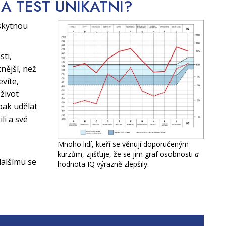
CA TEST
UNIKÁTNÍ?
skytnou
sti,
nější, než
evíte,
život
pak udělat
li a své
Mnoho lidí, kteří se věnují doporučeným
kurzům, zjišťuje, že se jim graf osobnosti
a
alšímu se
hodnota IQ výrazně zlepšily.