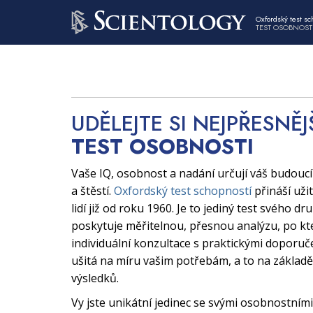
Oxfordský test sc
TEST OSOBNOST
UDĚLEJTE SI NEJPŘESNĚJ
TEST OSOBNOSTI
Vaše IQ, osobnost a nadání určují váš budouc
a štěstí.
Oxfordský test schopností
přináší uži
lidí již od roku 1960. Je to jediný test svého dr
poskytuje měřitelnou, přesnou analýzu, po kt
individuální konzultace s praktickými doporuče
ušitá na míru vašim potřebám, a to na základě
výsledků.
Vy jste unikátní jedinec se svými osobnostními