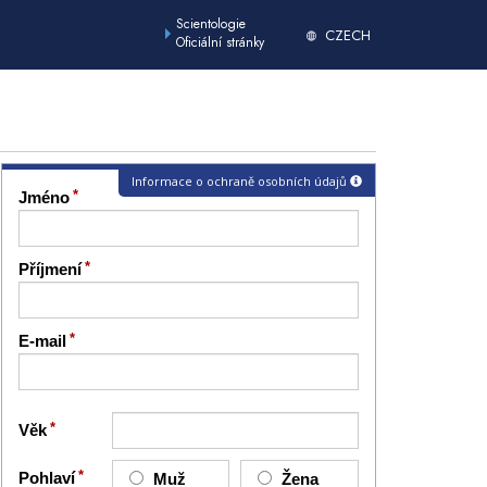
Scientologie
CZECH
Oficiální stránky
Informace o ochraně osobních údajů
Jméno
Příjmení
E-mail
Věk
Pohlaví
Muž
Žena