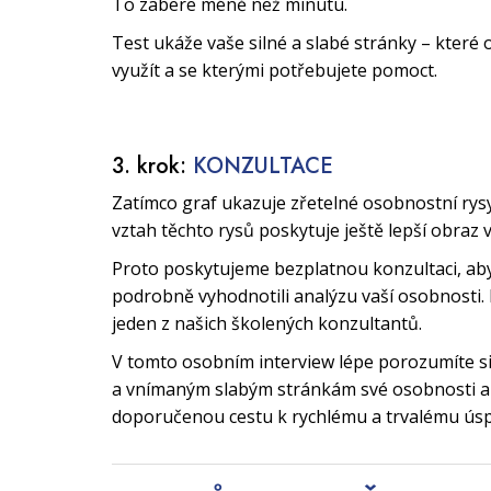
To zabere méně než minutu.
Test ukáže vaše silné a slabé stránky – které 
využít a se kterými potřebujete pomoct.
3. krok:
KONZULTACE
Zatímco graf ukazuje zřetelné osobnostní rys
vztah těchto rysů poskytuje ještě lepší obraz 
Proto poskytujeme bezplatnou konzultaci, a
podrobně vyhodnotili analýzu vaší osobnosti. 
jeden z našich školených konzultantů.
V tomto osobním interview lépe porozumíte 
a vnímaným slabým stránkám své osobnosti a 
doporučenou cestu k rychlému a trvalému ús