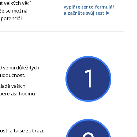
 velkých věcí
Vyplňte tento formulář
, že se možná
a začněte svůj test
 potenciál.
1
0 velmi důležitých
budoucnost.
ladě vašich
bere asi hodinu.
ti a ta se zobrazí.