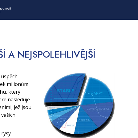
hopností
I
ŠÍ A NEJSPOLEHLIVĚJŠÍ
í úspěch
tek milionům
uhu, který
eré následuje
ními, jež jsou
 vašich
 rysy –