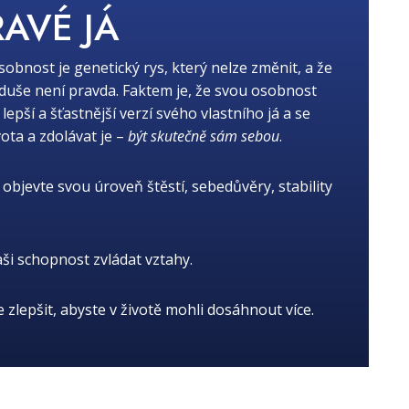
RAVÉ JÁ
osobnost je genetický rys, který nelze změnit, a že
oduše není pravda. Faktem je, že svou osobnost
ší a šťastnější verzí svého vlastního já a se
ota a zdolávat je –
být skutečně sám sebou
.
objevte svou úroveň štěstí, sebedůvěry, stability
aši schopnost zvládat vztahy.
je zlepšit, abyste v životě mohli dosáhnout více.