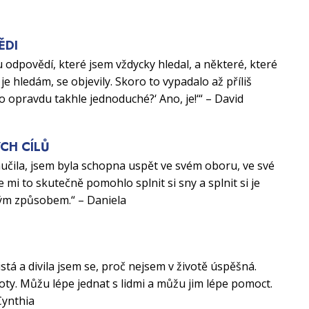
ĚDI
 odpovědí, které jsem vždycky hledal, a některé, které
je hledám, se objevily. Skoro to vypadalo až příliš
to opravdu takhle jednoduché?‘ Ano, je!‘“ – David
CH CÍLŮ
aučila, jsem byla schopna uspět ve svém oboru, ve své
e mi to skutečně pomohlo splnit si sny a splnit si je
ým způsobem.“ – Daniela
U
istá a divila jsem se, proč nejsem v životě úspěšná.
ty. Můžu lépe jednat s lidmi a můžu jim lépe pomoct.
Cynthia