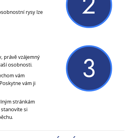
2
osobnostní rysy lze
3
y, právě vzájemný
vaší osobnosti.
bychom vám
Poskytne vám ji
silným stránkám
stanovíte si
pěchu.