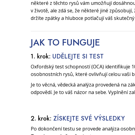
některé z těchto rysů vám umožňují dosáhnout
v životě, ale zdá se, že některé jiné způsobují
držíte zpátky a hluboce potlačují váš skutečný
JAK TO
FUNGUJE
1. krok:
UDĚLEJTE SI TEST
Oxfordský test schopností (OCA) identifikuje 1
osobnostních rysů, které ovlivňují celou vaši 
Je to věcná, vědecká analýza provedená na zák
odpovědí. Je to váš názor na sebe. Vyplnění za
2. krok:
ZÍSKEJTE SVÉ VÝSLEDKY
Po dokončení testu se provede analýza osobnos