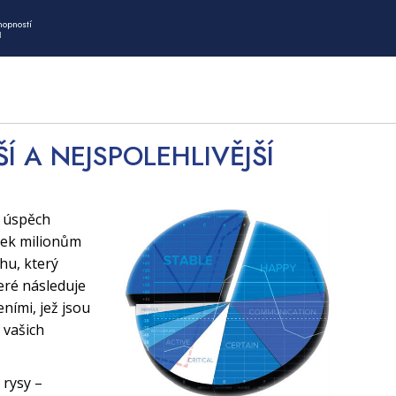
hopností
I
ŠÍ A NEJSPOLEHLIVĚJŠÍ
í úspěch
tek milionům
uhu, který
eré následuje
ními, jež jsou
 vašich
 rysy –