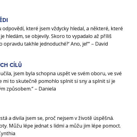
ĚDI
 odpovědí, které jsem vždycky hledal, a některé, které
je hledám, se objevily. Skoro to vypadalo až příliš
to opravdu takhle jednoduché?‘ Ano, je!‘“ – David
CH CÍLŮ
aučila, jsem byla schopna uspět ve svém oboru, ve své
e mi to skutečně pomohlo splnit si sny a splnit si je
ým způsobem.“ – Daniela
U
istá a divila jsem se, proč nejsem v životě úspěšná.
ty. Můžu lépe jednat s lidmi a můžu jim lépe pomoct.
Cynthia