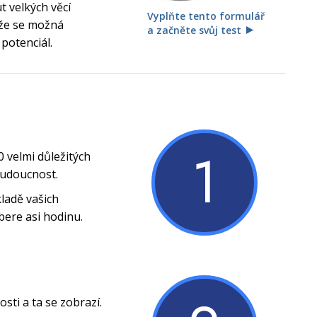
 velkých věcí
Vyplňte tento formulář
, že se možná
a začněte svůj test
 potenciál.
1
0 velmi důležitých
budoucnost.
ladě vašich
bere asi hodinu.
ti a ta se zobrazí.