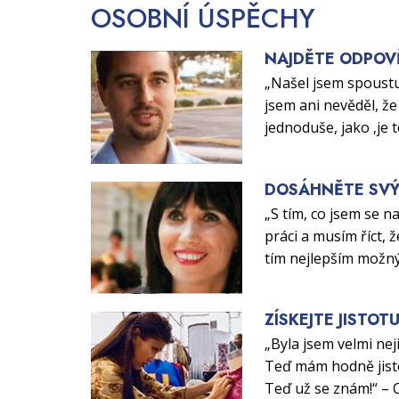
OSOBNÍ
ÚSPĚCHY
NAJDĚTE ODPOV
„Našel jsem spoustu
jsem ani nevěděl, že 
jednoduše, jako ‚je 
DOSÁHNĚTE SVÝ
„S tím, co jsem se n
práci a musím říct, ž
tím nejlepším možn
ZÍSKEJTE JISTOT
„Byla jsem velmi nej
Teď mám hodně jisto
Teď už se znám!“ – 