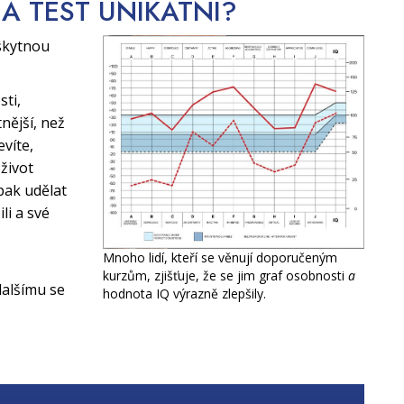
CA TEST
UNIKÁTNÍ?
skytnou
sti,
nější, než
evíte,
život
pak udělat
li a své
Mnoho lidí, kteří se věnují doporučeným
kurzům, zjišťuje, že se jim graf osobnosti
a
alšímu se
hodnota IQ výrazně zlepšily.