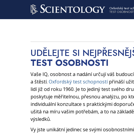
Oxfordský test sc
TEST OSOBNOST
UDĚLEJTE SI NEJPŘESNĚJ
TEST OSOBNOSTI
Vaše IQ, osobnost a nadání určují váš budouc
a štěstí.
Oxfordský test schopností
přináší uži
lidí již od roku 1960. Je to jediný test svého dr
poskytuje měřitelnou, přesnou analýzu, po kt
individuální konzultace s praktickými doporuče
ušitá na míru vašim potřebám, a to na základě
výsledků.
Vy jste unikátní jedinec se svými osobnostními