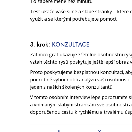
To zabere méně než minutu.
Test ukáže vaše silné a slabé stránky – které 
využít a se kterými potřebujete pomoct.
3. krok:
KONZULTACE
Zatímco graf ukazuje zřetelné osobnostní rys
vztah těchto rysů poskytuje ještě lepší obraz 
Proto poskytujeme bezplatnou konzultaci, a
podrobně vyhodnotili analýzu vaší osobnosti. 
jeden z našich školených konzultantů.
V tomto osobním interview lépe porozumíte 
a vnímaným slabým stránkám své osobnosti a 
doporučenou cestu k rychlému a trvalému ús