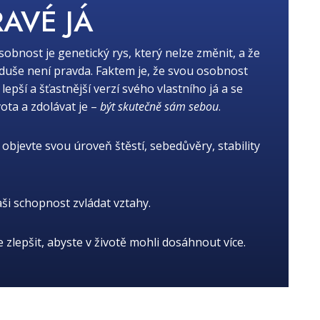
RAVÉ JÁ
osobnost je genetický rys, který nelze změnit, a že
oduše není pravda. Faktem je, že svou osobnost
ší a šťastnější verzí svého vlastního já a se
ota a zdolávat je –
být skutečně sám sebou
.
objevte svou úroveň štěstí, sebedůvěry, stability
aši schopnost zvládat vztahy.
je zlepšit, abyste v životě mohli dosáhnout více.