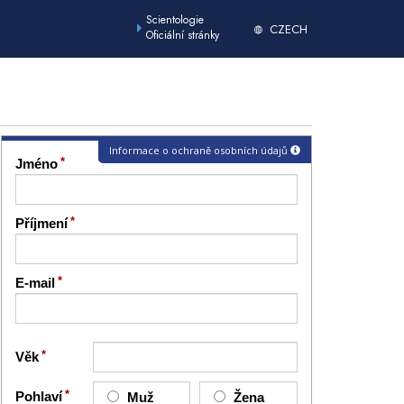
Scientologie
CZECH
Oficiální stránky
Informace o ochraně osobních údajů
Jméno
Příjmení
E-mail
Věk
Pohlaví
Muž
Žena