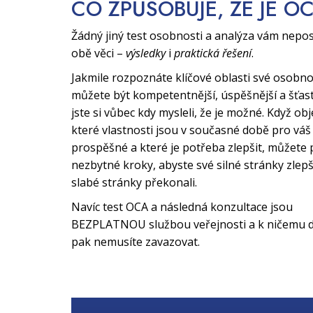
CO ZPŮSOBUJE, ŽE JE O
Žádný jiný test osobnosti a analýza vám nepo
obě věci –
výsledky
i
praktická řešení
.
Jakmile rozpoznáte klíčové oblasti své osobno
můžete být kompetentnější, úspěšnější a šťast
jste si vůbec kdy mysleli, že je možné. Když obj
které vlastnosti jsou v současné době pro váš 
prospěšné a které je potřeba zlepšit, můžete 
nezbytné kroky, abyste své silné stránky zlepši
slabé stránky překonali.
Navíc test OCA a následná konzultace jsou
BEZPLATNOU službou veřejnosti a k ničemu d
pak nemusíte zavazovat.