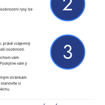
2
osobnostní rysy lze
3
y, právě vzájemný
vaší osobnosti.
bychom vám
Poskytne vám ji
silným stránkám
stanovíte si
pěchu.