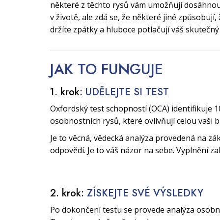
některé z těchto rysů vám umožňují dosáhnout
v životě, ale zdá se, že některé jiné způsobují
držíte zpátky a hluboce potlačují váš skutečný
JAK TO
FUNGUJE
1. krok:
UDĚLEJTE SI TEST
Oxfordský test schopností (OCA) identifikuje 1
osobnostních rysů, které ovlivňují celou vaši 
Je to věcná, vědecká analýza provedená na zák
odpovědí. Je to váš názor na sebe. Vyplnění za
2. krok:
ZÍSKEJTE SVÉ VÝSLEDKY
Po dokončení testu se provede analýza osobnos