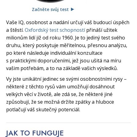
Začněte svůj test
Vaše IQ, osobnost a nadání určují váš budoucí úspěch
a štěstí.
Oxfordský test schopností
přináší užitek
milionům lidí již od roku 1960. Je to jediný test svého
druhu, který poskytuje měřitelnou, přesnou analýzu,
po které následuje individuální konzultace
s praktickými doporučeními, jež jsou ušitá na míru
vašim potřebám, a to na základě vašich výsledků.
Vy jste unikátní jedinec se svými osobnostními rysy –
některé z těchto rysů vám umožňují dosáhnout
velkých věcí v životě, ale zdá se, že některé jiné
způsobují, že se možná držíte zpátky a hluboce
potlačují váš skutečný potenciál.
JAK TO
FUNGUJE