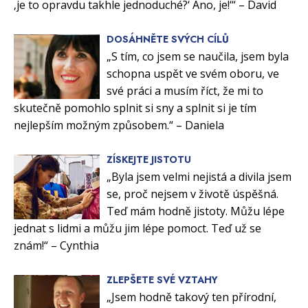
‚je to opravdu takhle jednoduché?‘ Ano, je!‘“ – David
DOSÁHNĚTE SVÝCH CÍLŮ
„S tím, co jsem se naučila, jsem byla
schopna uspět ve svém oboru, ve
své práci a musím říct, že mi to
skutečně pomohlo splnit si sny a splnit si je tím
nejlepším možným způsobem.“ – Daniela
ZÍSKEJTE JISTOTU
„Byla jsem velmi nejistá a divila jsem
se, proč nejsem v životě úspěšná.
Teď mám hodně jistoty. Můžu lépe
jednat s lidmi a můžu jim lépe pomoct. Teď už se
znám!“ – Cynthia
ZLEPŠETE SVÉ VZTAHY
„Jsem hodně takový ten přírodní,