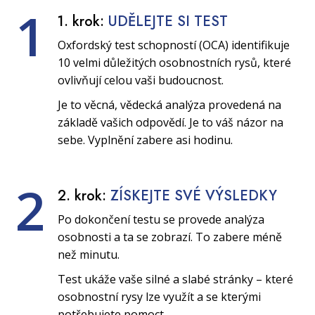
1
1. krok:
UDĚLEJTE SI TEST
Oxfordský test schopností (OCA) identifikuje
10 velmi důležitých osobnostních rysů, které
ovlivňují celou vaši budoucnost.
Je to věcná, vědecká analýza provedená na
základě vašich odpovědí. Je to váš názor na
sebe. Vyplnění zabere asi hodinu.
2
2. krok:
ZÍSKEJTE SVÉ VÝSLEDKY
Po dokončení testu se provede analýza
osobnosti a ta se zobrazí. To zabere méně
než minutu.
Test ukáže vaše silné a slabé stránky – které
osobnostní rysy lze využít a se kterými
potřebujete pomoct.