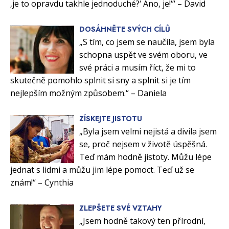
‚je to opravdu takhle jednoduché?‘ Ano, je!‘“ – David
DOSÁHNĚTE SVÝCH CÍLŮ
„S tím, co jsem se naučila, jsem byla
schopna uspět ve svém oboru, ve
své práci a musím říct, že mi to
skutečně pomohlo splnit si sny a splnit si je tím
nejlepším možným způsobem.“ – Daniela
ZÍSKEJTE JISTOTU
„Byla jsem velmi nejistá a divila jsem
se, proč nejsem v životě úspěšná.
Teď mám hodně jistoty. Můžu lépe
jednat s lidmi a můžu jim lépe pomoct. Teď už se
znám!“ – Cynthia
ZLEPŠETE SVÉ VZTAHY
„Jsem hodně takový ten přírodní,