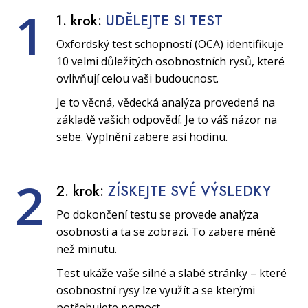
1
1. krok:
UDĚLEJTE SI TEST
Oxfordský test schopností (OCA) identifikuje
10 velmi důležitých osobnostních rysů, které
ovlivňují celou vaši budoucnost.
Je to věcná, vědecká analýza provedená na
základě vašich odpovědí. Je to váš názor na
sebe. Vyplnění zabere asi hodinu.
2
2. krok:
ZÍSKEJTE SVÉ VÝSLEDKY
Po dokončení testu se provede analýza
osobnosti a ta se zobrazí. To zabere méně
než minutu.
Test ukáže vaše silné a slabé stránky – které
osobnostní rysy lze využít a se kterými
potřebujete pomoct.