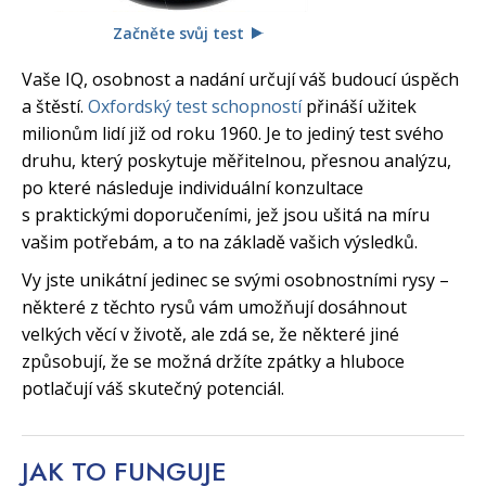
Začněte svůj test
Vaše IQ, osobnost a nadání určují váš budoucí úspěch
a štěstí.
Oxfordský test schopností
přináší užitek
milionům lidí již od roku 1960. Je to jediný test svého
druhu, který poskytuje měřitelnou, přesnou analýzu,
po které následuje individuální konzultace
s praktickými doporučeními, jež jsou ušitá na míru
vašim potřebám, a to na základě vašich výsledků.
Vy jste unikátní jedinec se svými osobnostními rysy –
některé z těchto rysů vám umožňují dosáhnout
velkých věcí v životě, ale zdá se, že některé jiné
způsobují, že se možná držíte zpátky a hluboce
potlačují váš skutečný potenciál.
JAK TO
FUNGUJE