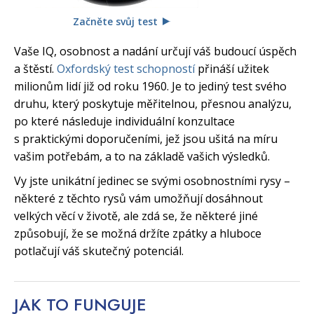
Začněte svůj test
Vaše IQ, osobnost a nadání určují váš budoucí úspěch
a štěstí.
Oxfordský test schopností
přináší užitek
milionům lidí již od roku 1960. Je to jediný test svého
druhu, který poskytuje měřitelnou, přesnou analýzu,
po které následuje individuální konzultace
s praktickými doporučeními, jež jsou ušitá na míru
vašim potřebám, a to na základě vašich výsledků.
Vy jste unikátní jedinec se svými osobnostními rysy –
některé z těchto rysů vám umožňují dosáhnout
velkých věcí v životě, ale zdá se, že některé jiné
způsobují, že se možná držíte zpátky a hluboce
potlačují váš skutečný potenciál.
JAK TO
FUNGUJE