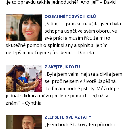
‚je to opravdu takhle jednoduché?‘ Ano, je!‘“ – David
DOSÁHNĚTE SVÝCH CÍLŮ
„S tím, co jsem se naučila, jsem byla
schopna uspět ve svém oboru, ve
své práci a musím říct, že mi to
skutečně pomohlo splnit si sny a splnit si je tím
nejlepším možným způsobem.“ – Daniela
ZÍSKEJTE JISTOTU
„Byla jsem velmi nejistá a divila jsem
se, proč nejsem v životě úspěšná.
Teď mám hodně jistoty. Můžu lépe
jednat s lidmi a můžu jim lépe pomoct. Teď už se
znám!“ – Cynthia
ZLEPŠETE SVÉ VZTAHY
„Jsem hodně takový ten přírodní,