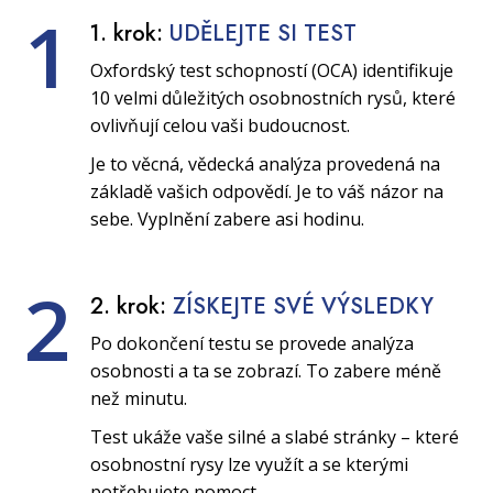
1
1. krok:
UDĚLEJTE SI TEST
Oxfordský test schopností (OCA) identifikuje
10 velmi důležitých osobnostních rysů, které
ovlivňují celou vaši budoucnost.
Je to věcná, vědecká analýza provedená na
základě vašich odpovědí. Je to váš názor na
sebe. Vyplnění zabere asi hodinu.
2
2. krok:
ZÍSKEJTE SVÉ VÝSLEDKY
Po dokončení testu se provede analýza
osobnosti a ta se zobrazí. To zabere méně
než minutu.
Test ukáže vaše silné a slabé stránky – které
osobnostní rysy lze využít a se kterými
potřebujete pomoct.