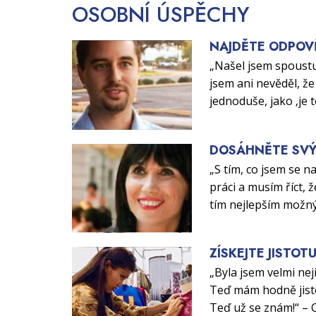
OSOBNÍ
ÚSPĚCHY
NAJDĚTE ODPOV
„Našel jsem spoustu
jsem ani nevěděl, že 
jednoduše, jako ‚je 
DOSÁHNĚTE SVÝ
„S tím, co jsem se n
práci a musím říct, ž
tím nejlepším možn
ZÍSKEJTE JISTOT
„Byla jsem velmi nej
Teď mám hodně jisto
Teď už se znám!“ – 