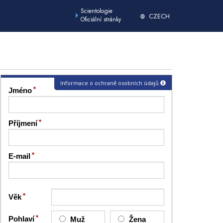
Scientologie
CZECH
Oficiální stránky
Informace o ochraně osobních údajů
Jméno
Příjmení
E-mail
Věk
Pohlaví
Muž
Žena