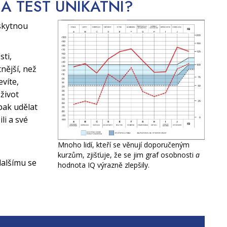
CA TEST
UNIKÁTNÍ?
skytnou
sti,
nější, než
evíte,
život
pak udělat
li a své
Mnoho lidí, kteří se věnují doporučeným
kurzům, zjišťuje, že se jim graf osobnosti
a
alšímu se
hodnota IQ výrazně zlepšily.