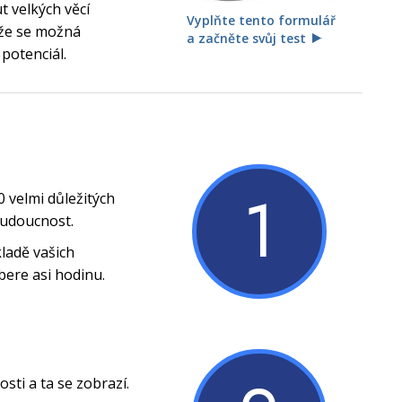
 velkých věcí
Vyplňte tento formulář
, že se možná
a začněte svůj test
 potenciál.
1
0 velmi důležitých
budoucnost.
ladě vašich
bere asi hodinu.
ti a ta se zobrazí.