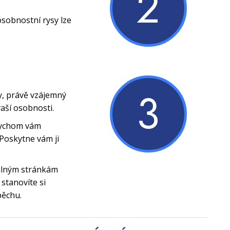
2
osobnostní rysy lze
3
y, právě vzájemný
vaší osobnosti.
bychom vám
Poskytne vám ji
silným stránkám
stanovíte si
pěchu.