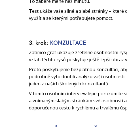
To zabere méně než minutu.
Test ukáže vaše silné a slabé stránky – které 
využít a se kterými potřebujete pomoct.
3. krok:
KONZULTACE
Zatímco graf ukazuje zřetelné osobnostní rys
vztah těchto rysů poskytuje ještě lepší obraz 
Proto poskytujeme bezplatnou konzultaci, a
podrobně vyhodnotili analýzu vaší osobnosti. 
jeden z našich školených konzultantů.
V tomto osobním interview lépe porozumíte 
a vnímaným slabým stránkám své osobnosti a 
doporučenou cestu k rychlému a trvalému ús