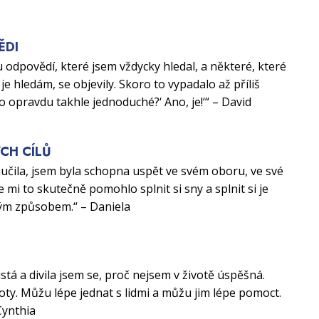
ĚDI
 odpovědí, které jsem vždycky hledal, a některé, které
je hledám, se objevily. Skoro to vypadalo až příliš
to opravdu takhle jednoduché?‘ Ano, je!‘“ – David
CH CÍLŮ
aučila, jsem byla schopna uspět ve svém oboru, ve své
e mi to skutečně pomohlo splnit si sny a splnit si je
ým způsobem.“ – Daniela
U
istá a divila jsem se, proč nejsem v životě úspěšná.
ty. Můžu lépe jednat s lidmi a můžu jim lépe pomoct.
Cynthia