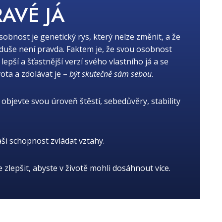
RAVÉ JÁ
osobnost je genetický rys, který nelze změnit, a že
oduše není pravda. Faktem je, že svou osobnost
ší a šťastnější verzí svého vlastního já a se
ota a zdolávat je –
být skutečně sám sebou
.
objevte svou úroveň štěstí, sebedůvěry, stability
aši schopnost zvládat vztahy.
je zlepšit, abyste v životě mohli dosáhnout více.