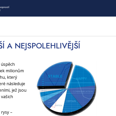
hopností
I
ŠÍ A NEJSPOLEHLIVĚJŠÍ
í úspěch
tek milionům
uhu, který
eré následuje
ními, jež jsou
 vašich
 rysy –