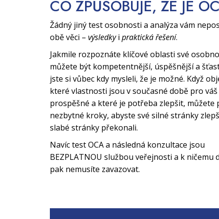
CO ZPŮSOBUJE, ŽE JE O
Žádný jiný test osobnosti a analýza vám nepo
obě věci –
výsledky
i
praktická řešení
.
Jakmile rozpoznáte klíčové oblasti své osobno
můžete být kompetentnější, úspěšnější a šťast
jste si vůbec kdy mysleli, že je možné. Když obj
které vlastnosti jsou v současné době pro váš 
prospěšné a které je potřeba zlepšit, můžete 
nezbytné kroky, abyste své silné stránky zlepši
slabé stránky překonali.
Navíc test OCA a následná konzultace jsou
BEZPLATNOU službou veřejnosti a k ničemu d
pak nemusíte zavazovat.