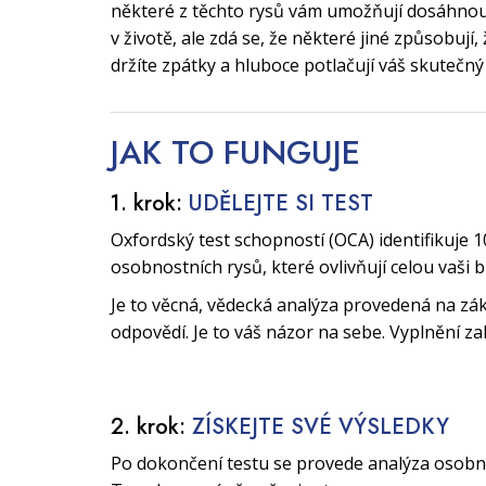
některé z těchto rysů vám umožňují dosáhnout
v životě, ale zdá se, že některé jiné způsobují
držíte zpátky a hluboce potlačují váš skutečný
JAK TO
FUNGUJE
1. krok:
UDĚLEJTE SI TEST
Oxfordský test schopností (OCA) identifikuje 1
osobnostních rysů, které ovlivňují celou vaši 
Je to věcná, vědecká analýza provedená na zák
odpovědí. Je to váš názor na sebe. Vyplnění za
2. krok:
ZÍSKEJTE SVÉ VÝSLEDKY
Po dokončení testu se provede analýza osobnos