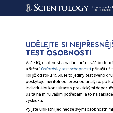
Oxfordský test sc
TEST OSOBNOST
UDĚLEJTE SI NEJPŘESNĚJ
TEST OSOBNOSTI
Vaše IQ, osobnost a nadání určují váš budouc
a štěstí.
Oxfordský test schopností
přináší uži
lidí již od roku 1960. Je to jediný test svého dr
poskytuje měřitelnou, přesnou analýzu, po kt
individuální konzultace s praktickými doporuče
ušitá na míru vašim potřebám, a to na základě
výsledků.
Vy jste unikátní jedinec se svými osobnostními