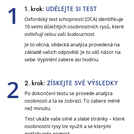
1
1. krok:
UDĚLEJTE SI TEST
Oxfordský test schopností (OCA) identifikuje
10 velmi důležitých osobnostních rysů, které
ovlivňují celou vaši budoucnost.
Je to věcná, vědecká analýza provedená na
základě vašich odpovědí. Je to váš názor na
sebe. Vyplnění zabere asi hodinu.
2
2. krok:
ZÍSKEJTE SVÉ VÝSLEDKY
Po dokončení testu se provede analýza
osobnosti a ta se zobrazí. To zabere méně
než minutu.
Test ukáže vaše silné a slabé stránky – které
osobnostní rysy lze využít a se kterými
potřebujete pomoct.