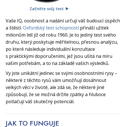
Začněte svůj test
Vaše IQ, osobnost a nadání určují váš budoucí úspěch
a štěstí.
Oxfordský test schopností
přináší užitek
milionům lidí již od roku 1960. Je to jediný test svého
druhu, který poskytuje měřitelnou, přesnou analýzu,
po které následuje individuální konzultace
s praktickými doporučeními, jež jsou ušitá na míru
vašim potřebám, a to na základě vašich výsledků.
Vy jste unikátní jedinec se svými osobnostními rysy –
některé z těchto rysů vám umožňují dosáhnout
velkých věcí v životě, ale zdá se, že některé jiné
způsobují, že se možná držíte zpátky a hluboce
potlačují váš skutečný potenciál.
JAK TO
FUNGUJE