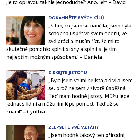
‚je to opravdu takhle jednoduché?‘ Ano, je!‘“ – David
DOSÁHNĚTE SVÝCH CÍLŮ
„S tím, co jsem se naučila, jsem byla
schopna uspět ve svém oboru, ve
své práci a musím říct, že mi to
skutečně pomohlo splnit si sny a splnit si je tím
nejlepším možným způsobem.“ – Daniela
ZÍSKEJTE JISTOTU
„Byla jsem velmi nejistá a divila jsem
se, proč nejsem v životě úspěšná.
Teď mám hodně jistoty. Můžu lépe
jednat s lidmi a můžu jim lépe pomoct. Teď už se
znám!“ – Cynthia
ZLEPŠETE SVÉ VZTAHY
„Jsem hodně takový ten přírodní,