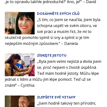
‚je to opravdu takhle jednoduché?‘ Ano, je!‘“ – David
DOSÁHNĚTE SVÝCH CÍLŮ
„S tím, co jsem se naučila, jsem byla
schopna uspět ve svém oboru, ve
své práci a musím říct, že mi to
skutečně pomohlo splnit si sny a splnit si je tím
nejlepším možným způsobem.“ – Daniela
ZÍSKEJTE JISTOTU
„Byla jsem velmi nejistá a divila jsem
se, proč nejsem v životě úspěšná.
Teď mám hodně jistoty. Můžu lépe
jednat s lidmi a můžu jim lépe pomoct. Teď už se
znám!“ – Cynthia
ZLEPŠETE SVÉ VZTAHY
„Jsem hodně takový ten přírodní,