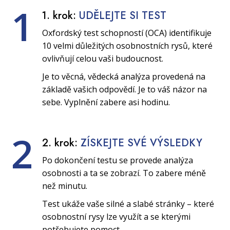
1
1. krok:
UDĚLEJTE SI TEST
Oxfordský test schopností (OCA) identifikuje
10 velmi důležitých osobnostních rysů, které
ovlivňují celou vaši budoucnost.
Je to věcná, vědecká analýza provedená na
základě vašich odpovědí. Je to váš názor na
sebe. Vyplnění zabere asi hodinu.
2
2. krok:
ZÍSKEJTE SVÉ VÝSLEDKY
Po dokončení testu se provede analýza
osobnosti a ta se zobrazí. To zabere méně
než minutu.
Test ukáže vaše silné a slabé stránky – které
osobnostní rysy lze využít a se kterými
potřebujete pomoct.