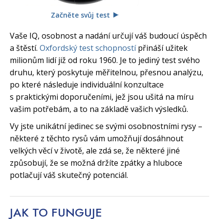
Začněte svůj test
Vaše IQ, osobnost a nadání určují váš budoucí úspěch
a štěstí.
Oxfordský test schopností
přináší užitek
milionům lidí již od roku 1960. Je to jediný test svého
druhu, který poskytuje měřitelnou, přesnou analýzu,
po které následuje individuální konzultace
s praktickými doporučeními, jež jsou ušitá na míru
vašim potřebám, a to na základě vašich výsledků.
Vy jste unikátní jedinec se svými osobnostními rysy –
některé z těchto rysů vám umožňují dosáhnout
velkých věcí v životě, ale zdá se, že některé jiné
způsobují, že se možná držíte zpátky a hluboce
potlačují váš skutečný potenciál.
JAK TO
FUNGUJE